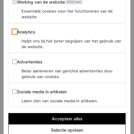
voedingssamenstelling. Een middelgrote zoete aardappel
Werking van de website
Altijd aan
bevat ongeveer 100 calorieën en ongeveer 4 gram vezels,
Essentiële cookies voor het functioneren van de
website.
waardoor ze je lange tijd een vol gevoel geven. Andere
gezondheidsvoordelen van zoete aardappelen zijn:
Analytics
Analytics
Helpt ons bij het beter begrijpen van het gebruik van
Gezondheid van de ogen: dankzij hun
de website.
bètacaroteengehalte zijn zoete aardappelen een
Advertenties
Advertenties
krachtig middel voor een gezond gezichtsvermogen.
Beter aanleveren van gerichte advertenties door
Bètacaroteen is een voorloper van vitamine A, wat
gebruik van cookies.
essentieel is voor een goede werking van het
Sociale media in artikelen
netvlies en het voorkomen van oogziekten zoals
Sociale media in artikelen
maculadegeneratie.
Laten zien van sociale media in artikelen.
Immuunsysteem: de overvloed aan vitamine C en
Accepteer alles
bètacaroteen in zoete aardappelen speelt een
Selectie opslaan
belangrijke rol bij het versterken van het