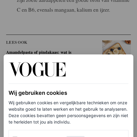
C en B6, evenals mangaan, kalium en ijzer.
LEES OOK
Amandelpasta of pindakaas: wat is
gezonder?
JEANNE BALLION
De gezondheidsvoordelen
Wij gebruiken cookies
van zoete aardappelen
Wij gebruiken cookies en vergelijkbare technieken om onze
website goed te laten werken en het gebruik te analyseren.
Deze cookies bevatten geen persoonsgegevens en zijn niet
Zoete aardappelen bieden verschillende
te herleiden tot jou als individu.
gezondheidsvoordelen dankzij hun
Werking van de website