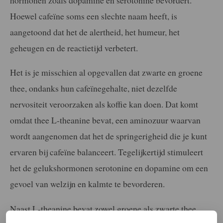
Hoewel cafeïne soms een slechte naam heeft, is
aangetoond dat het de alertheid, het humeur, het
geheugen en de reactietijd verbetert.
Het is je misschien al opgevallen dat zwarte en groene
thee, ondanks hun cafeïnegehalte, niet dezelfde
nervositeit veroorzaken als koffie kan doen. Dat komt
omdat thee L-theanine bevat, een aminozuur waarvan
wordt aangenomen dat het de springerigheid die je kunt
ervaren bij cafeïne balanceert. Tegelijkertijd stimuleert
het de gelukshormonen serotonine en dopamine om een
gevoel van welzijn en kalmte te bevorderen.
Naast L-theanine bevat zowel groene als zwarte thee