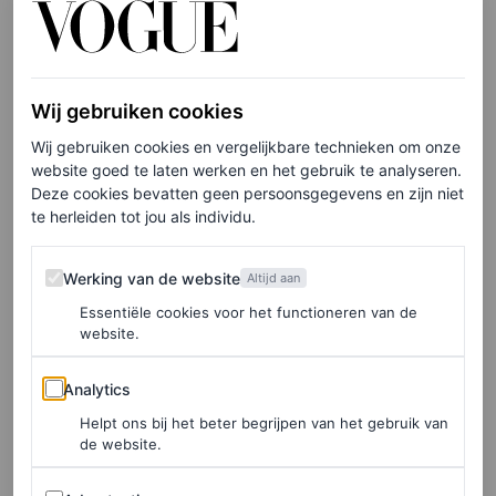
krachtige antioxidanten die bekendstaan als flavonoïden,
een soort polyfenolen (moleculen met antioxiderende
eigenschappen, red.). Van deze hartbeschermende
flavonoïden is aangetoond dat ze het slechte cholesterol
Wij gebruiken cookies
verlagen. Ook verlagen ze de bloeddruk en gaan ze de
Wij gebruiken cookies en vergelijkbare technieken om onze
website goed te laten werken en het gebruik te analyseren.
vorming van plaque in de bloedvaten tegen.
Deze cookies bevatten geen persoonsgegevens en zijn niet
te herleiden tot jou als individu.
De voordelen van groene
Werking van de website
Werking van de website
Altijd aan
thee
Essentiële cookies voor het functioneren van de
website.
Groene thee (en
matcha
, wat in wezen verpulverde
Analytics
groene thee is) ondergaat een kortere oxidatieperiode dan
Analytics
zwarte thee. Daardoor bevat het meer van een speciaal
Helpt ons bij het beter begrijpen van het gebruik van
de website.
soort polyfenol antioxidant, bekend als epigallocatechin-
3-gallate (EGCG). Dit kortere oxidatieproces is
Advertenties