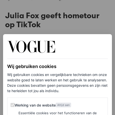
Julia Fox geeft hometour
op TikTok
Hoe is ze dan wel? Een soort Carrie Bradshaw met een
peuter, zo blijkt. Fox heeft haar bed naar de woonkamer
gesleept, zodat haar kamer deels als speelkamer voor
haar tweejarige zoon Valentino en deels als
Wij gebruiken cookies
garderoberuimte kan dienen (die verhullende looks
Wij gebruiken cookies en vergelijkbare technieken om onze
moeten tenslotte ergens hangen – ook al is het naast de
website goed te laten werken en het gebruik te analyseren.
Deze cookies bevatten geen persoonsgegevens en zijn niet
kleine mintgroene Vespa van je zoon). “Ik heb ook
te herleiden tot jou als individu.
schoenendozen in de keuken, wat heel gebruikelijk is
voor New Yorkers”, verklaart ze, terwijl ze een
Werking van de website
Werking van de website
Altijd aan
koninklijke schoenenverzameling bekijkt (ik zie
Essentiële cookies voor het functioneren van de