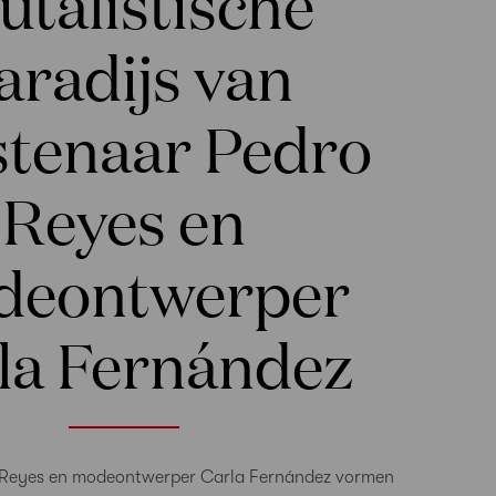
utalistische
aradijs van
tenaar Pedro
Reyes en
deontwerper
la Fernández
 Reyes en modeontwerper Carla Fernández vormen