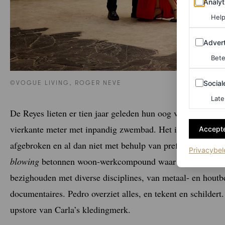
Analyt
Help
Adverten
Advert
Bete
Sociale m
Social
©VOGUE LIVING, ROGER NEVE
Late
De Reyes lieten er tien jaar geleden hun oog vallen op een
vierkante meter met inpandig zwembad. Het is de enige plek
Accepte
afgebroken en al dan niet met behulp van prefab elemente
Privacybel
blowing
betonnen woon-werkcompound waar dagelijks twin
bezighouden met diverse disciplines, van metaal- en houtb
documentaires. Pedro overziet alles, en tekent en schildert
upstore van Carla’s kledingmerk.