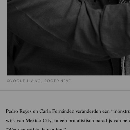
©VOGUE LIVING, ROGER NEVE
Pedro Reyes en Carla Fernández veranderden een “monstrue
wijk van Mexico City, in een brutalistisch paradijs van be
“Wat van mij is, is van jou.”