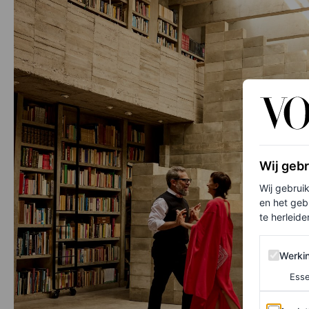
Wij geb
Wij gebrui
en het geb
te herleiden
Werking 
Werki
Esse
Analytics