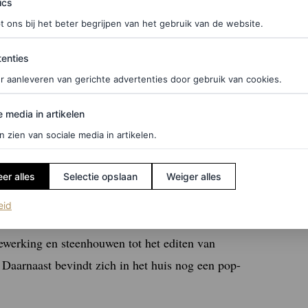
ics
t ons bij het beter begrijpen van het gebruik van de website.
ties
enties
r aanleveren van gerichte advertenties door gebruik van cookies.
edia in artikelen
e media in artikelen
n zien van sociale media in artikelen.
 “monstrueuze” jarentachtigvilla van duizend
 in het huis die bleef zoals-ie was, de rest werd
er alles
Selectie opslaan
Weiger alles
n weer opgebouwd. Het resultaat is een
mind-
(opent in een nieuw tabblad)
eid
tig medewerkers van de Reyes Studio zich
ewerking en steenhouwen tot het editen van
. Daarnaast bevindt zich in het huis nog een pop-