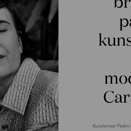
br
p
kuns
mo
Car
Kunstenaar Pedro