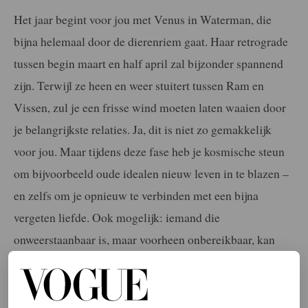
Het jaar begint voor jou met Venus in Waterman, die
bijna helemaal door de dierenriem gaat. Haar retrograde
tussen begin maart en half april zal bijzonder spannend
zijn. Terwijl ze heen en weer stuitert tussen Ram en
Vissen, zul je een frisse wind moeten laten waaien door
je belangrijkste relaties. Ja, dit is niet zo gemakkelijk
voor jou. Maar tijdens deze fase heb je kosmische steun
om bijvoorbeeld oude idealen nieuw leven in te blazen –
en zelfs om je opnieuw te verbinden met een bijna
vergeten liefde. Ook mogelijk: iemand die
onweerstaanbaar is, maar voorheen onbereikbaar, kan
plotseling opduiken.