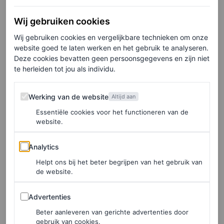
LEES OOK
Ja, de Stier is koppig, maar is dat bij dit
Wij gebruiken cookies
sterrenbeeld wel zo’n slechte eigenschap?
Wij gebruiken cookies en vergelijkbare technieken om onze
BENTE DE BRUIN
website goed te laten werken en het gebruik te analyseren.
Deze cookies bevatten geen persoonsgegevens en zijn niet
te herleiden tot jou als individu.
Veranderingen in je sociale omgeving staan over het
Werking van de website
algemeen niet op je verlanglijstje, maar één ding is
Werking van de website
Altijd aan
duidelijk: volgens je jaarhoroscoop 2025 wil (en zal!) je
Essentiële cookies voor het functioneren van de
website.
iets terugkrijgen dat je hebt gemist, Stier. Dit kan een
Analytics
persoon zijn of gewoon de tijd waarin je niet constant
Analytics
door je leven raasde. Maar je zal geduld moeten hebben.
Helpt ons bij het beter begrijpen van het gebruik van
de website.
‘Geduld? Nooit van gehoord’, zal de Stier zeggen in de
lentemaanden wanneer een connectie uit het verleden
Advertenties
Advertenties
hem misschien wil aansporen om van gedachten te
Beter aanleveren van gerichte advertenties door
gebruik van cookies.