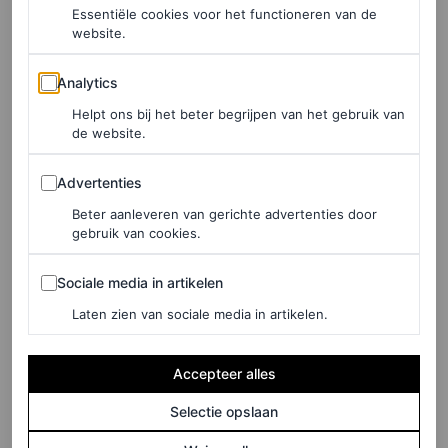
periode benutten om je toekomst te plannen
”, zegt ze.
Essentiële cookies voor het functioneren van de
website.
Hoe te navigeren door
Analytics
Analytics
Mercury retrograde
: do’s en
Helpt ons bij het beter begrijpen van het gebruik van
de website.
don’ts
Advertenties
Advertenties
Wat te doen
Beter aanleveren van gerichte advertenties door
gebruik van cookies.
Neem de tijd en doe rustig aan.
Sociale media in artikelen
Communiceer zorgvuldig: dubbelcheck je e-mails,
Sociale media in artikelen
berichten en brieven voordat je ze verstuurt.
Laten zien van sociale media in artikelen.
Wees geduldig en begripvol met anderen —
Accepteer alles
misverstanden komen vaker voor.
Selectie opslaan
Blijf flexibel en pas je aan veranderende situaties