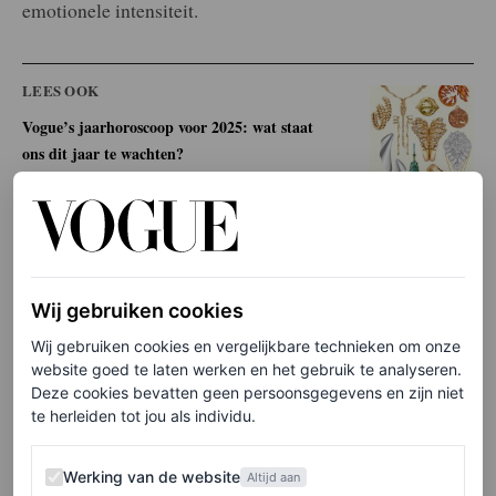
emotionele intensiteit.
LEES OOK
Vogue’s jaarhoroscoop voor 2025: wat staat
ons dit jaar te wachten?
KIRSTEN HANSER
Om de impact van
Mercury retrograde
beter te
doorstaan, deelt Mayia Alleaume, holistisch
Wij gebruiken cookies
welzijnsdeskundige en oprichter van Sentara Holistic,
Wij gebruiken cookies en vergelijkbare technieken om onze
haar gids met dingen die je moet vermijden en wat je
website goed te laten werken en het gebruik te analyseren.
Deze cookies bevatten geen persoonsgegevens en zijn niet
juist zou moeten doen om er optimaal gebruik van te
te herleiden tot jou als individu.
maken. “Door deze tips te volgen, kun je de negatieve
Werking van de website
effecten van
Mercury retrograde
minimaliseren en
deze
Werking van de website
Altijd aan