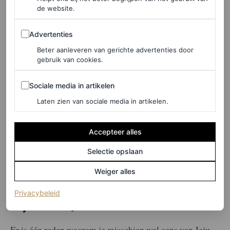
de website.
Advertenties
Advertenties
Beter aanleveren van gerichte advertenties door
gebruik van cookies.
Sociale media in artikelen
Sociale media in artikelen
Laten zien van sociale media in artikelen.
Accepteer alles
©GETTY IMAGES
Selectie opslaan
5
/11
Weiger alles
(opent in een nieuw tabblad)
Privacybeleid
Jeju-eiland, Zuid-Korea
Er is één reden waarom je misschien wel eens van Jeju