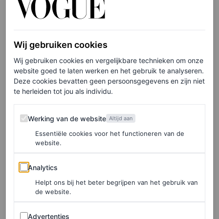
van Koji’s.
Een heel andere tip in Santa Teresa is een quad rit naar
Wij gebruiken cookies
het nabijgelegen kustplaatsje Montezuma. Je rijdt dwars
Wij gebruiken cookies en vergelijkbare technieken om onze
door de jungle, langs een waterval, en eindigt in
website goed te laten werken en het gebruik te analyseren.
Montezuma waar je van een verdiende lunch kunt
Deze cookies bevatten geen persoonsgegevens en zijn niet
te herleiden tot jou als individu.
genieten. Onderweg kom je bijna niemand tegen.”
Werking van de website
Werking van de website
Altijd aan
Essentiële cookies voor het functioneren van de
website.
Analytics
Analytics
Helpt ons bij het beter begrijpen van het gebruik van
de website.
Advertenties
Advertenties