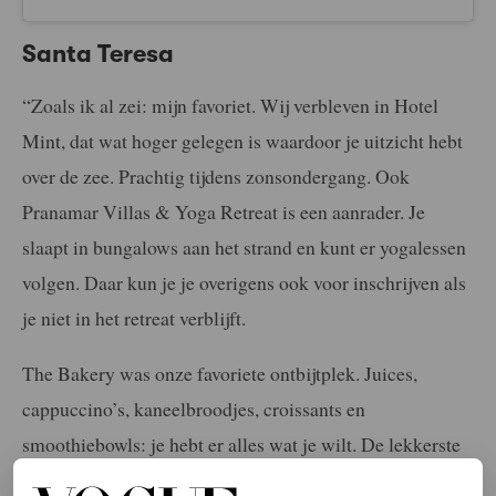
Santa Teresa
“Zoals ik al zei: mijn favoriet. Wij verbleven in Hotel
Mint, dat wat hoger gelegen is waardoor je uitzicht hebt
over de zee. Prachtig tijdens zonsondergang. Ook
Pranamar Villas & Yoga Retreat is een aanrader. Je
slaapt in bungalows aan het strand en kunt er yogalessen
volgen. Daar kun je je overigens ook voor inschrijven als
je niet in het retreat verblijft.
The Bakery was onze favoriete ontbijtplek. Juices,
cappuccino’s, kaneelbroodjes, croissants en
smoothiebowls: je hebt er alles wat je wilt. De lekkerste
Japanse gerechten eet je bij kaarslicht in de gezellige tuin