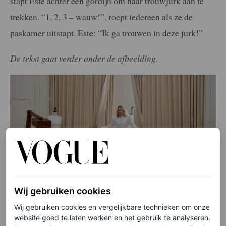
stapt Este achter een gordijn om haar trouwjurk aan te
trekken. “1, 2, 3 – wauw!”, roept iedereen als ze de
paskamer uitstapt. Este: “Ik ga trouwen in deze jurk!”
De tekst gaat verder onder de afbeelding.
Wij gebruiken cookies
Wij gebruiken cookies en vergelijkbare technieken om onze
Nicolas Ghesquière
website goed te laten werken en het gebruik te analyseren.