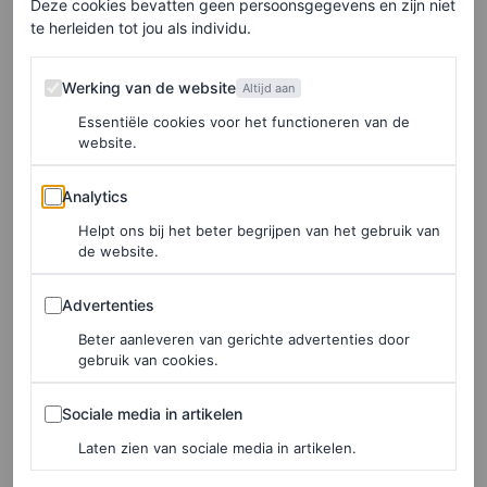
Deze cookies bevatten geen persoonsgegevens en zijn niet
ontwierp Este Haims
te herleiden tot jou als individu.
trouwjurk
Werking van de website
Werking van de website
Altijd aan
De zusjes Haim zijn al tientallen jaren fan van Nicolas
Essentiële cookies voor het functioneren van de
website.
Ghesquière, de creative director van Louis Vuitton
Analytics
Women. “Ik denk al sinds we als kinderen onze eerste
Analytics
Vogue kregen”, zegt Este. “Nicolas en Drew [Khuse, de
Helpt ons bij het beter begrijpen van het gebruik van
de website.
partner van Ghesquière, red.] waren een van de eersten
die mijn verlovingsring zagen.” Hoewel Este terloops had
Advertenties
Advertenties
gezegd dat het haar droom was dat Nicolas haar jurk zou
Beter aanleveren van gerichte advertenties door
gebruik van cookies.
ontwerpen, had ze niet verwacht dat hij dat ook
daadwerkelijk zou aanbieden. “Een paar weken later zei
Sociale media in artikelen
Sociale media in artikelen
hij: ‘Oké, over die jurk… we moeten gaan lunchen'”,
Laten zien van sociale media in artikelen.
herinnert Este zich.