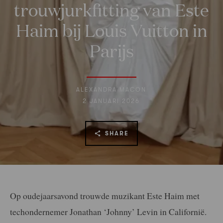
trouwjurkfitting van Este
Haim bij Louis Vuitton in
Parijs
ALEXANDRA MACON
2 JANUARI 2026
SHARE
Op oudejaarsavond trouwde muzikant Este Haim met
techondernemer Jonathan ‘Johnny’ Levin in Californië.