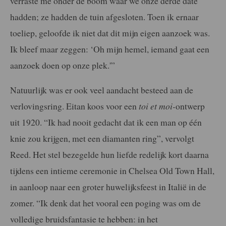
verraste me onder de boom waar we onze derde date
hadden; ze hadden de tuin afgesloten. Toen ik ernaar
toeliep, geloofde ik niet dat dit mijn eigen aanzoek was.
Ik bleef maar zeggen: ‘Oh mijn hemel, iemand gaat een
aanzoek doen op onze plek.'”
Natuurlijk was er ook veel aandacht besteed aan de
verlovingsring. Eitan koos voor een
toi et moi-
ontwerp
uit 1920. “Ik had nooit gedacht dat ik een man op één
knie zou krijgen, met een diamanten ring”, vervolgt
Reed. Het stel bezegelde hun liefde redelijk kort daarna
tijdens een intieme ceremonie in Chelsea Old Town Hall,
in aanloop naar een groter huwelijksfeest in Italië in de
zomer. “Ik denk dat het vooral een poging was om de
volledige bruidsfantasie te hebben: in het