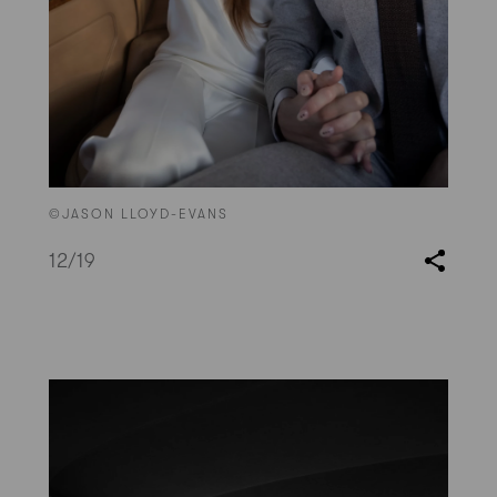
©JASON LLOYD-EVANS
12
/19