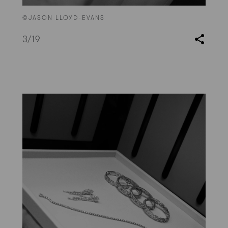
©JASON LLOYD-EVANS
3
/19