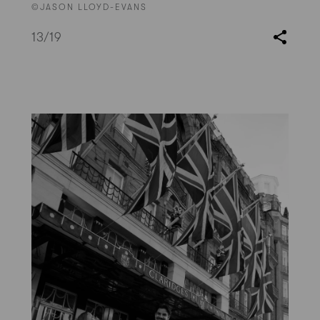
©JASON LLOYD-EVANS
13
/19