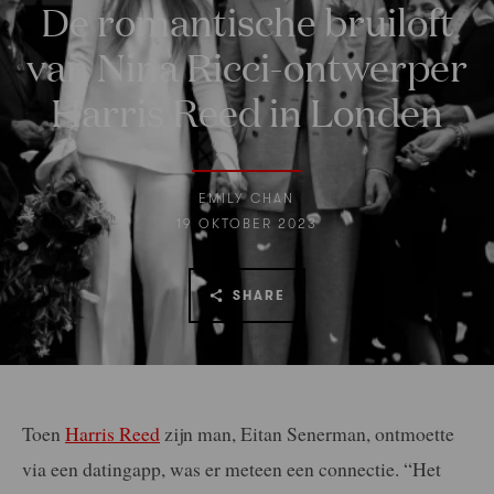
De romantische bruiloft
van Nina Ricci-ontwerper
Harris Reed in Londen
EMILY CHAN
19 OKTOBER 2023
SHARE
Toen
Harris Reed
zijn man, Eitan Senerman, ontmoette
via een datingapp, was er meteen een connectie. “Het