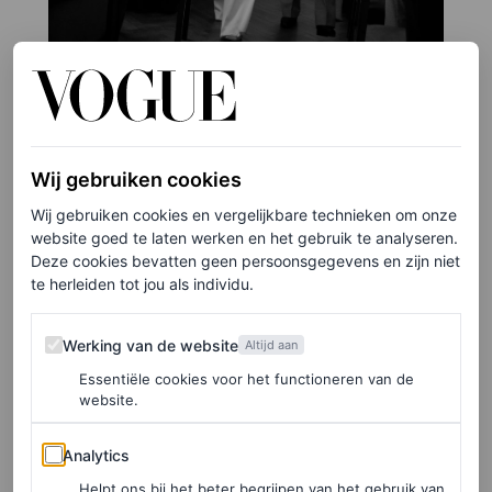
Wij gebruiken cookies
©JASON LLOYD-EVANS
Wij gebruiken cookies en vergelijkbare technieken om onze
website goed te laten werken en het gebruik te analyseren.
5
/19
Deze cookies bevatten geen persoonsgegevens en zijn niet
te herleiden tot jou als individu.
Werking van de website
Werking van de website
Altijd aan
Essentiële cookies voor het functioneren van de
website.
Analytics
Analytics
Helpt ons bij het beter begrijpen van het gebruik van