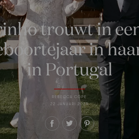
LIVING
inho trouwt in een
eboortejaar in haa
in Portugal
REBECCA COPE
22 JANUARI 2025