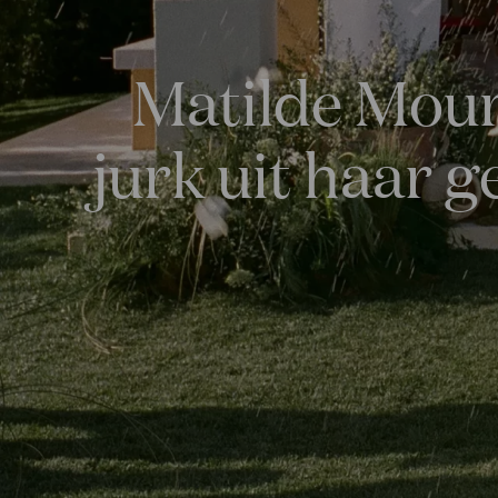
Matilde Mour
jurk uit haar g