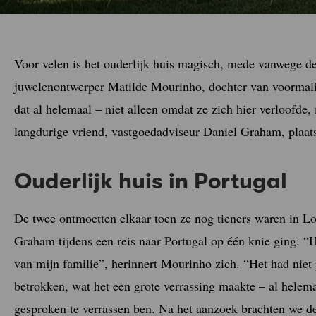
Voor velen is het ouderlijk huis magisch, mede vanwege d
juwelenontwerper Matilde Mourinho, dochter van voormalig
dat al helemaal – niet alleen omdat ze zich hier verloofde
langdurige vriend, vastgoedadviseur Daniel Graham, plaat
Ouderlijk huis in Portugal
De twee ontmoetten elkaar toen ze nog tieners waren in Lo
Graham tijdens een reis naar Portugal op één knie ging. “H
van mijn familie”, herinnert Mourinho zich. “Het had niet 
betrokken, wat het een grote verrassing maakte – al helema
gesproken te verrassen ben. Na het aanzoek brachten we de