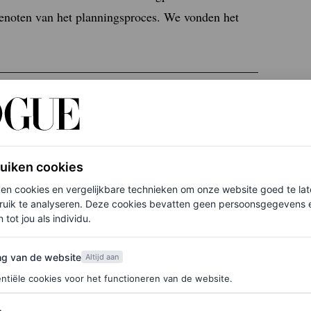
 genoten van het planningsproces. We vonden het
op het Zweedse platteland
ruiken cookies
ken cookies en vergelijkbare technieken om onze website goed te la
ruik te analyseren. Deze cookies bevatten geen persoonsgegevens en
 tot jou als individu.
ar trouwjurk: ze had altijd al geweten dat ze in
van de website
enthousiast over het kiezen van de jurk”,
ng van de website
Altijd aan
ek ontwerp in gedachten, dus ik begon met het
ntiële cookies voor het functioneren van de website.
urk die me fascineerde kwam uit de herfstcollectie