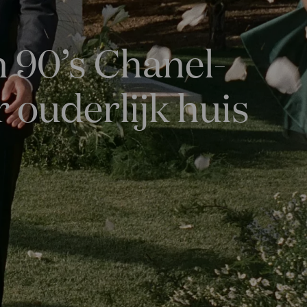
 90’s Chanel-
r ouderlijk huis