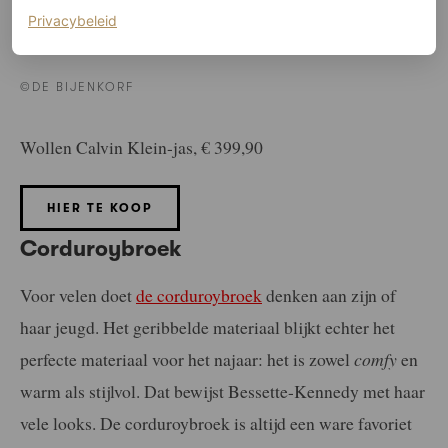
(opent in een nieuw tabblad)
Privacybeleid
©DE BIJENKORF
Wollen Calvin Klein-jas, € 399,90
HIER TE KOOP
Corduroybroek
Voor velen doet
de corduroybroek
denken aan zijn of
haar jeugd. Het geribbelde materiaal blijkt echter het
perfecte materiaal voor het najaar: het is zowel
comfy
en
warm als stijlvol. Dat bewijst Bessette-Kennedy met haar
vele looks. De corduroybroek is altijd een ware favoriet