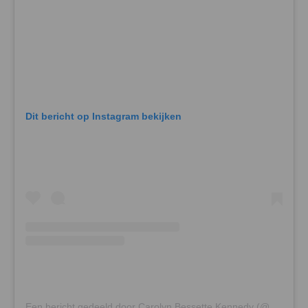
Dit bericht op Instagram bekijken
Een bericht gedeeld door Carolyn Bessette Kennedy (@carolyn_iconic)