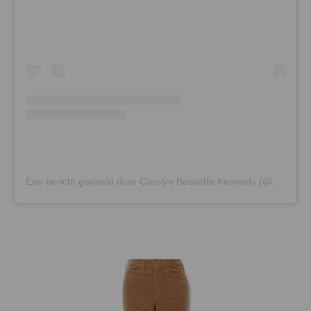
Een bericht gedeeld door Carolyn Bessette Kennedy (@carolyn_iconic)