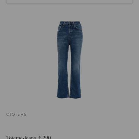
©TOTEME
Toteme-jeans, € 290