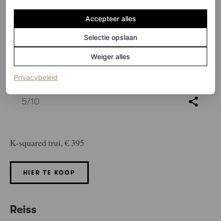
Accepteer alles
Selectie opslaan
Weiger alles
(opent in een nieuw tabblad)
Privacybeleid
©DIESEL
5
/10
K-squared trui, € 395
HIER TE KOOP
Reiss