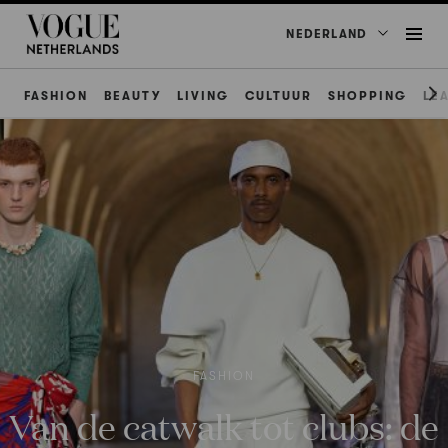
NEDERLAND
FASHION
BEAUTY
LIVING
CULTUUR
SHOPPING
LE
FASHION
Van de catwalk tot clubs: de