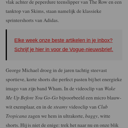
vlak achter de peperdure teenslipper van The Row en een
tanktop van Skims, staan namelijk de klassieke
sprintershorts van Adidas.
Elke week onze beste artikelen in je inbox?
Schrijf je hier in voor de Vogue-nieuwsbrief.
George Michael droeg in de jaren tachtig steevast
sportieve, korte shorts die perfect pasten bij het energieke
imago van zijn band Wham. In de videoclip van
Wake
Me Up Before You Go-Go
bijvoorbeeld een micro blauw-
wit exemplaar, en in de
steamy
videoclip van
Club
Tropicana
zagen we hem in ultrakorte,
baggy
, witte
shorts. Hij is niet de enige: trek het naar nu en onze blik