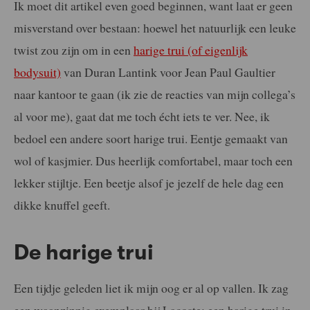
Ik moet dit artikel even goed beginnen, want laat er geen
misverstand over bestaan: hoewel het natuurlijk een leuke
twist zou zijn om in een
harige trui (of eigenlijk
bodysuit)
van Duran Lantink voor Jean Paul Gaultier
naar kantoor te gaan (ik zie de reacties van mijn collega’s
al voor me), gaat dat me toch écht iets te ver. Nee, ik
bedoel een andere soort harige trui. Eentje gemaakt van
wol of kasjmier. Dus heerlijk comfortabel, maar toch een
lekker stijltje. Een beetje alsof je jezelf de hele dag een
dikke knuffel geeft.
De harige trui
Een tijdje geleden liet ik mijn oog er al op vallen. Ik zag
een waanzinnig exemplaar bij Lacoste: een harige trui in