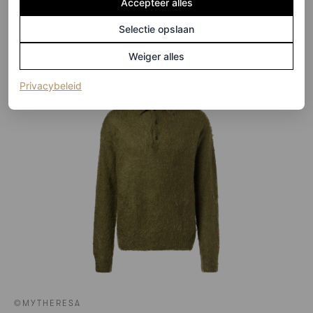
Accepteer alles
HIER TE KOOP
Selectie opslaan
Auralee
Weiger alles
(opent in een nieuw tabblad)
Privacybeleid
©MYTHERESA