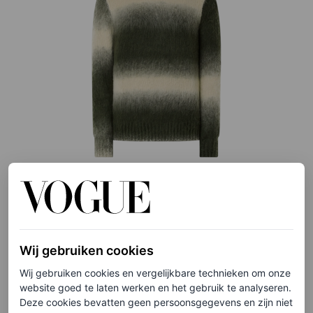
©DE BIJENKORF
Fijngebreide Fabio-trui met streepprint, € 220
Wij gebruiken cookies
HIER TE KOOP
Wij gebruiken cookies en vergelijkbare technieken om onze
website goed te laten werken en het gebruik te analyseren.
Saint Laurent
Deze cookies bevatten geen persoonsgegevens en zijn niet