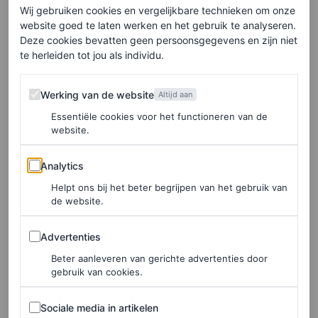
Op een simpel wit T-shirt
Wij gebruiken cookies en vergelijkbare technieken om onze
website goed te laten werken en het gebruik te analyseren.
Deze cookies bevatten geen persoonsgegevens en zijn niet
De minimalistische hack: een broche op een wit T-shirt
te herleiden tot jou als individu.
maakt een basic outfit iets gezelliger. Zoals hier in de
Werking van de website
lente/zomer 2026-show van David Koma.
Werking van de website
Altijd aan
Essentiële cookies voor het functioneren van de
website.
Analytics
Analytics
Helpt ons bij het beter begrijpen van het gebruik van
de website.
Advertenties
Advertenties
Beter aanleveren van gerichte advertenties door
gebruik van cookies.
Sociale media in artikelen
Sociale media in artikelen