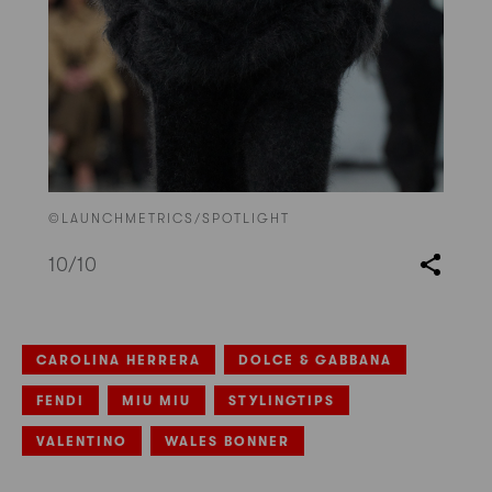
©LAUNCHMETRICS/SPOTLIGHT
10
/10
CAROLINA HERRERA
DOLCE & GABBANA
FENDI
MIU MIU
STYLINGTIPS
VALENTINO
WALES BONNER