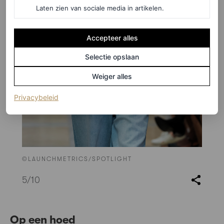
Laten zien van sociale media in artikelen.
Accepteer alles
Selectie opslaan
Weiger alles
(opent in een nieuw tabblad)
Privacybeleid
©LAUNCHMETRICS/SPOTLIGHT
5
/10
Op een hoed