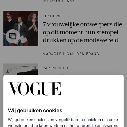
ROSALIND JANA
LEADERS
7 vrouwelijke ontwerpers die
op dit moment hun stempel
drukken op de modewereld
MARJOLEIN VAN DEN BRAND
PARTNERSHIP
Deze nieuwe campagne
geschoten door
gerenommeerd fotograaf
Bastiaan Woudt is een piece
of art
Wij gebruiken cookies
Wij gebruiken cookies en vergelijkbare technieken om onze
PORSCHE
website goed te laten werken en het gebruik te analyseren.