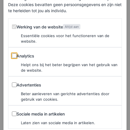
Deze cookies bevatten geen persoonsgegevens en zijn niet
ACCESSOIRES
te herleiden tot jou als individu.
Bijzondere manieren om een
broche te dragen –
Werking van de website
Werking van de website
Altijd aan
stylingtips rechtstreeks van
Essentiële cookies voor het functioneren van de
de catwalk
website.
Analytics
Analytics
ROEL JANSSEN
Helpt ons bij het beter begrijpen van het gebruik van
de website.
LEADERS
Hermès benoemt Grace
Advertenties
Advertenties
Wales Bonner tot creative
director mannenmode
Beter aanleveren van gerichte advertenties door
gebruik van cookies.
LAURE GUILBAULT
Sociale media in artikelen
Sociale media in artikelen
Laten zien van sociale media in artikelen.
FASHION NIEUWS