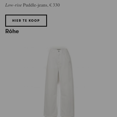
Low-rise
Puddle-jeans, € 330
HIER TE KOOP
Róhe