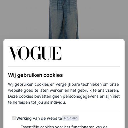
Wij gebruiken cookies
©NET-A-PORTER
Wij gebruiken cookies en vergelijkbare technieken om onze
website goed te laten werken en het gebruik te analyseren.
Geplooide wijde jeans met hoge taille, € 285
Deze cookies bevatten geen persoonsgegevens en zijn niet
te herleiden tot jou als individu.
HIER TE KOOP
Werking van de website
Werking van de website
Altijd aan
LouLou Studio
Essentiële cookies voor het functioneren van de