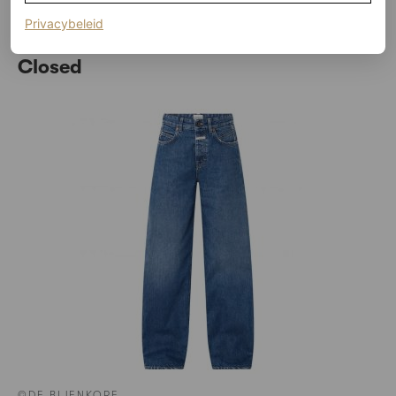
(opent in een nieuw tabblad)
Privacybeleid
HIER TE KOOP
Closed
©DE BIJENKORF