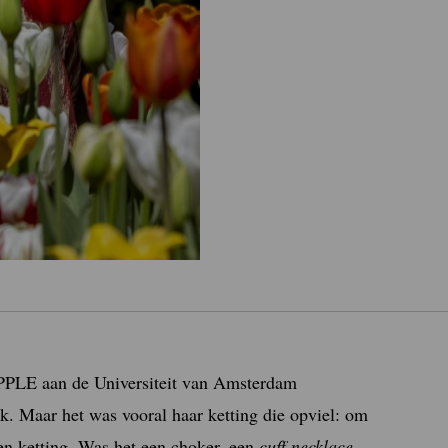
 PPLE aan de Universiteit van Amsterdam
k. Maar het was vooral haar ketting die opviel: om
en ketting. Was het een choker, een
cuff necklace
,