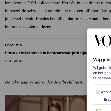
lente/zomer 2025-collectie van Hermès in een dunne uitvoe
in hetzelfde seizoen. In combinatie met een off-shoulderto
je te veel opvalt. Precies het effect dat prinses Amalia bere
hieronder te zien en lezen is.
LEES OOK
Prinses Amalia straalt in bordeauxrode jurk tijdens diploma-ui
Wij geb
ROEL JANSSEN
Wij gebrui
en het geb
te herleiden
De tekst gaat verder onder de afbeeldingen.
Werking 
Werki
Esse
Analytics