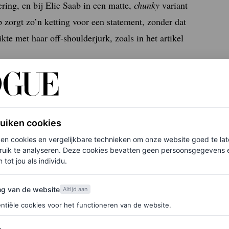
ring, en bij Elie Saab in een matte,
chunky
variant
p zorgt zo’n ketting voor een statement, zonder dat
ikte met haar off-shoulderjurk, zoals in het artikel
treiking
ruiken cookies
ken cookies en vergelijkbare technieken om onze website goed te la
ruik te analyseren. Deze cookies bevatten geen persoonsgegevens en
 tot jou als individu.
van de website
ng van de website
Altijd aan
ntiële cookies voor het functioneren van de website.