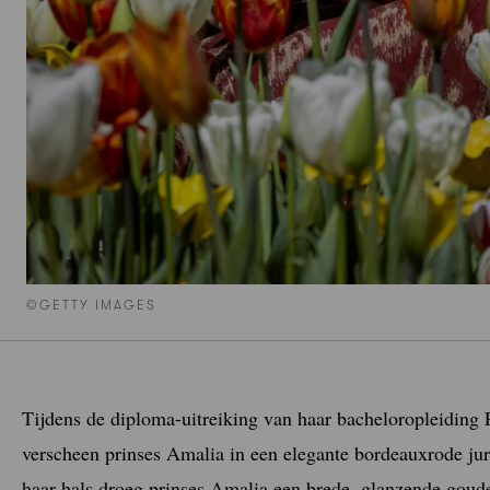
©GETTY IMAGES
Tijdens de diploma-uitreiking van haar bacheloropleiding
verscheen prinses Amalia in een elegante bordeauxrode jur
haar hals droeg prinses Amalia een brede, glanzende goud