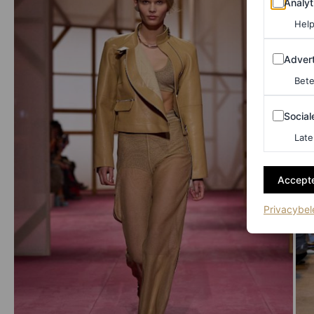
Analyt
Help
Adverten
Advert
Bete
Sociale m
Social
Late
Accepte
Privacybel