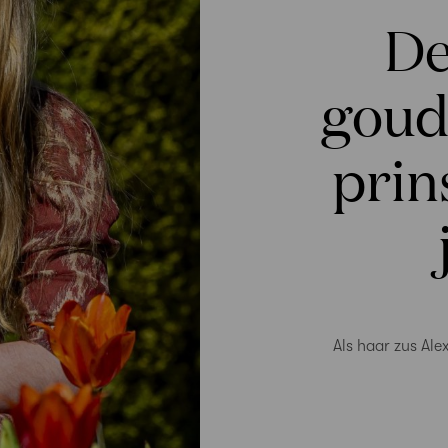
De
goud
prin
Als haar zus Ale