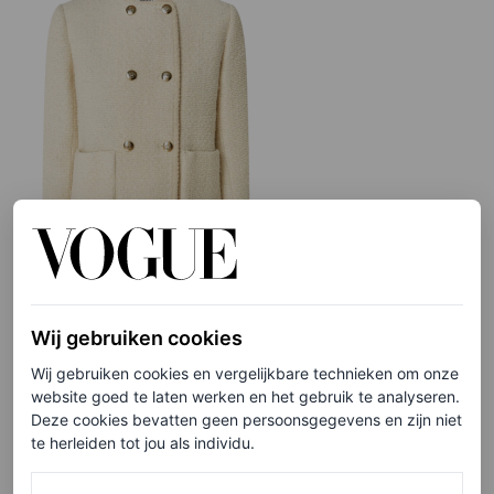
Joe double-breasted jack van tweed, van € 345 voor €
Wij gebruiken cookies
172,50
Wij gebruiken cookies en vergelijkbare technieken om onze
website goed te laten werken en het gebruik te analyseren.
Deze cookies bevatten geen persoonsgegevens en zijn niet
HIER TE KOOP
te herleiden tot jou als individu.