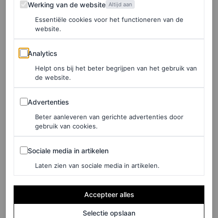
Werking van de website
Werking van de website
Altijd aan
Tweed jacket van & Other Stories
Essentiële cookies voor het functioneren van de
website.
Analytics
Analytics
Helpt ons bij het beter begrijpen van het gebruik van
de website.
Advertenties
Advertenties
Beter aanleveren van gerichte advertenties door
gebruik van cookies.
Sociale media in artikelen
Sociale media in artikelen
Laten zien van sociale media in artikelen.
Buttonned tweed jacket, € 149
Accepteer alles
Selectie opslaan