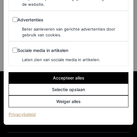
FASHION NIEUWS
de website.
Gespot tijdens Barcelona
Fashion Week: 4 modelabels
Advertenties
Advertenties
die je wil kennen
Beter aanleveren van gerichte advertenties door
gebruik van cookies.
LOIS LAVERNE
Sociale media in artikelen
Sociale media in artikelen
Laten zien van sociale media in artikelen.
Accepteer alles
Selectie opslaan
Weiger alles
(opent in een nieuw tabblad)
Privacybeleid