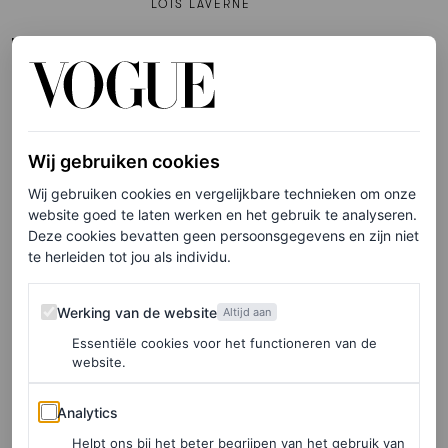
LOIS LAVERNE
TRAVEL
Deze restaurants en bars in
Barcelona ken je
waarschijnlijk nog niet
Wij gebruiken cookies
LOIS LAVERNE
Wij gebruiken cookies en vergelijkbare technieken om onze
website goed te laten werken en het gebruik te analyseren.
Deze cookies bevatten geen persoonsgegevens en zijn niet
PARTNERSHIP
te herleiden tot jou als individu.
Vloeiend en sculpturaal:
sieraden die jouw summer
Werking van de website
Werking van de website
Altijd aan
holiday look die breezy vibe
Essentiële cookies voor het functioneren van de
geven
website.
PANDORA
Analytics
Analytics
Helpt ons bij het beter begrijpen van het gebruik van