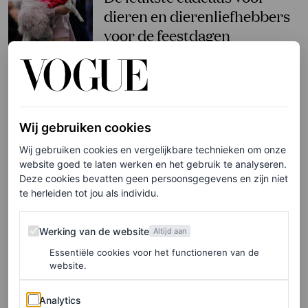
dieren en dierenliefhebbers
voor de feestdagen
LOIS LAVERNE
PARTNERSHIP
Wij gebruiken cookies
Vloeiend en sculpturaal:
sieraden die jouw summer
Wij gebruiken cookies en vergelijkbare technieken om onze
website goed te laten werken en het gebruik te analyseren.
holiday look die breezy vibe
Deze cookies bevatten geen persoonsgegevens en zijn niet
geven
te herleiden tot jou als individu.
PANDORA
Werking van de website
Werking van de website
Altijd aan
Essentiële cookies voor het functioneren van de
CELEBRITY
website.
Deze huisdieren van
beroemdheden zijn bijna
Analytics
Analytics