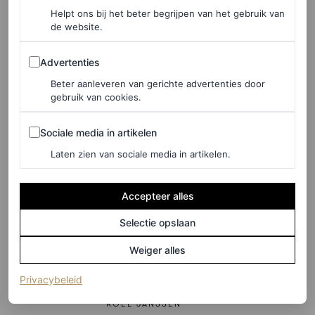
beroemder dan hun baasje
Helpt ons bij het beter begrijpen van het gebruik van
de website.
STEFANIE BOTTELIER
Advertenties
Advertenties
CELEBRITY
Beter aanleveren van gerichte advertenties door
De honden van Sabrina
gebruik van cookies.
Carpenter hebben hun eigen
Sociale media in artikelen
Sociale media in artikelen
Vogue-cover
Laten zien van sociale media in artikelen.
HANNAH JACKSON
Accepteer alles
INTERIEUR
Selectie opslaan
De mooiste items met
dierenprints voor in je
Weiger alles
interieur
(opent in een nieuw tabblad)
Privacybeleid
ROEL JANSSEN