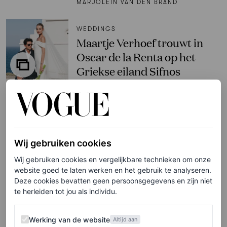
MARJOLEIN VAN DEN BRAND
WEDDINGS
Maartje Verhoef trouwt in
Oscar de la Renta op het
Griekse eiland Sifnos
MARJOLEIN VAN DEN BRAND
PARTNERSHIP
Vloeiend en sculpturaal:
Wij gebruiken cookies
sieraden die jouw summer
Wij gebruiken cookies en vergelijkbare technieken om onze
holiday look die breezy vibe
website goed te laten werken en het gebruik te analyseren.
geven
Deze cookies bevatten geen persoonsgegevens en zijn niet
te herleiden tot jou als individu.
PANDORA
Werking van de website
Werking van de website
Altijd aan