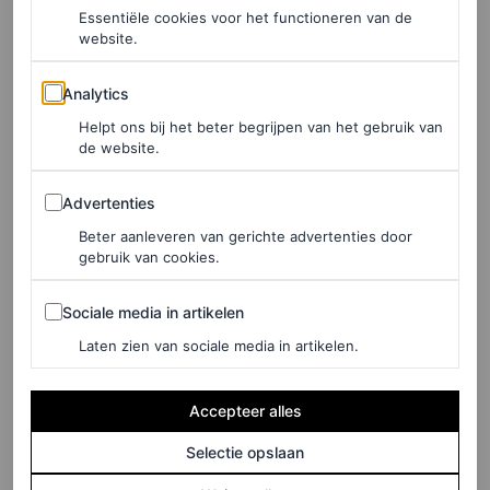
LIVING
Essentiële cookies voor het functioneren van de
Haute Cuisine: het
website.
verrassende favoriete
Analytics
ontbijtgerecht van topmodel
Analytics
Maartje Verhoef
Helpt ons bij het beter begrijpen van het gebruik van
de website.
MARTINE FINDHAMMER
Advertenties
Advertenties
Beter aanleveren van gerichte advertenties door
LIVING
gebruik van cookies.
Nieuwe rubriek Magic
Mornings: dit keer Maartje
Sociale media in artikelen
Sociale media in artikelen
Verhoef over koud douchen,
Laten zien van sociale media in artikelen.
minder koffie en puffy eyes
Accepteer alles
MARTINE FINDHAMMER
Selectie opslaan