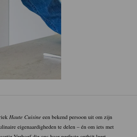
riek
Haute Cuisine
een bekend persoon uit om zijn
ulinaire eigenaardigheden te delen – én om iets met
rtje Verhoef die ons haar perfecte ontbijt leert