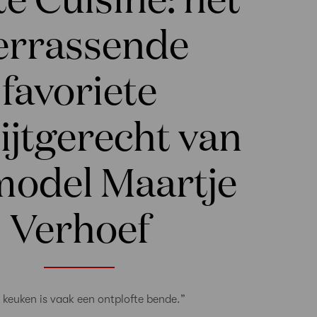
errassende
favoriete
ijtgerecht van
model Maartje
Verhoef
 keuken is vaak een ontplofte bende.”