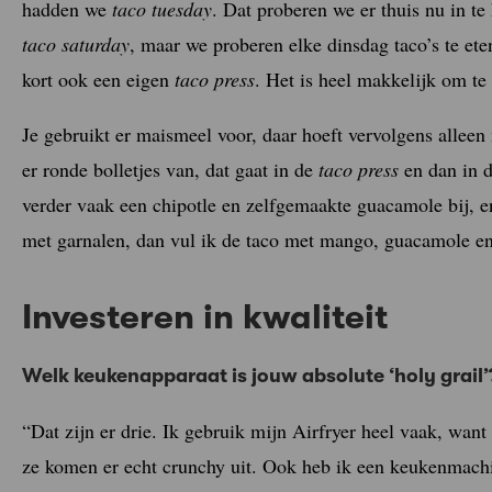
hadden we
taco tuesday
. Dat proberen we er thuis nu in t
taco saturday
, maar we proberen elke dinsdag taco’s te ete
kort ook een eigen
taco press
. Het is heel makkelijk om t
Je gebruikt er maismeel voor, daar hoeft vervolgens alleen
er ronde bolletjes van, dat gaat in de
taco press
en dan in d
verder vaak een chipotle en zelfgemaakte guacamole bij, 
met garnalen, dan vul ik de taco met mango, guacamole en
Investeren in kwaliteit
Welk keukenapparaat is jouw absolute ‘holy grail’
“Dat zijn er drie. Ik gebruik mijn Airfryer heel vaak, want
ze komen er echt crunchy uit. Ook heb ik een keukenmachi