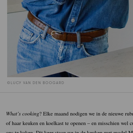
©LUCY VAN DEN BOOGARD
What’s cooking
? Elke maand nodigen we in de nieuwe rub
of haar keuken en koelkast te openen – en misschien wel c
ons te koken. Dit keer staan we in de keuken met model Maa