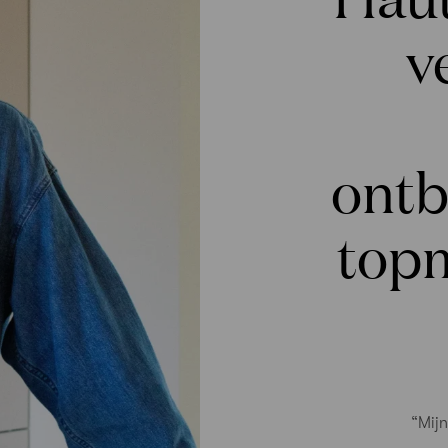
v
ontb
top
“Mijn