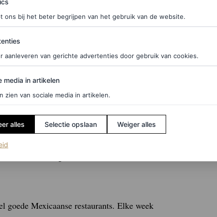
ics
t ons bij het beter begrijpen van het gebruik van de website.
f je hier in voor de Vogue-nieuwsbrief.
ties
enties
r aanleveren van gerichte advertenties door gebruik van cookies.
edia in artikelen
e media in artikelen
ast. Net als eieren – die heb ik ook standaard in
n zien van sociale media in artikelen.
 mijn favoriet, en ik haal ‘m gewoon bij de
 ik bijvoorbeeld
scrambled eggs
maak, gebruik ik
er alles
Selectie opslaan
Weiger alles
ft net wat extra pit aan het gerecht. Daarnaast is
(opent in een nieuw tabblad)
eid
 alles. Het is zo’n goede smaakmaker.”
eel goede Mexicaanse restaurants. Elke week