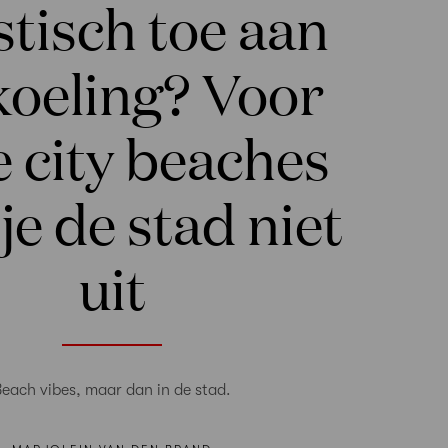
tisch toe aan
koeling? Voor
 city beaches
je de stad niet
uit
Beach vibes, maar dan in de stad.