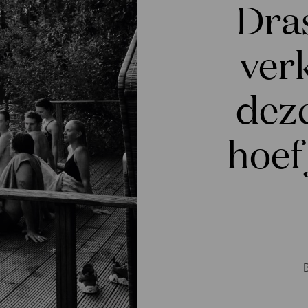
Dras
ver
deze
hoef 