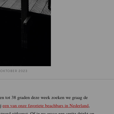
 OKTOBER 2023
pen tot 38 graden deze week zoeken we graag de
ij
een van onze favoriete beachbars in Nederland
,
strand uitkomst. Of je nu graag een spritz drinkt op