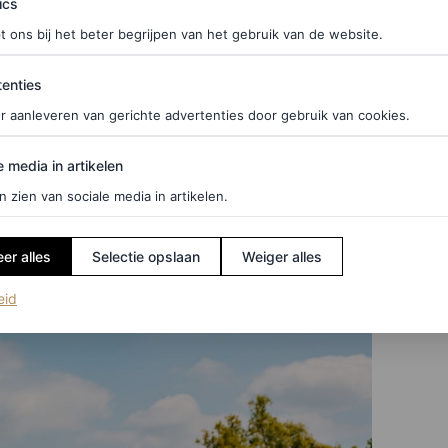
ics
vele strandbedjes, het zandstrand en het terras
t ons bij het beter begrijpen van het gebruik van de website.
ties
enties
r aanleveren van gerichte advertenties door gebruik van cookies.
edia in artikelen
e media in artikelen
n zien van sociale media in artikelen.
er alles
Selectie opslaan
Weiger alles
(opent in een nieuw tabblad)
eid