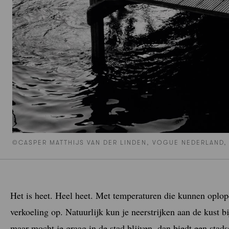
©CASPER MATTHIJS VAN DER LINDEN, VOGUE NEDERLAND,
Het is heet. Heel heet. Met temperaturen die kunnen oplo
verkoeling op. Natuurlijk kun je neerstrijken aan de kust b
maar mocht je graag in de stad blijven, dan biedt een stads