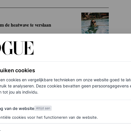
om de heatwave te verslaan
ruiken cookies
bij De Oerkap. Verfrissende drankjes, smakelijke
ken cookies en vergelijkbare technieken om onze website goed te la
do we need more?
ruik te analyseren. Deze cookies bevatten geen persoonsgegevens en
 tot jou als individu.
van de website
ng van de website
Altijd aan
ntiële cookies voor het functioneren van de website.
assend genoeg niet aan het strand ligt, maar midden