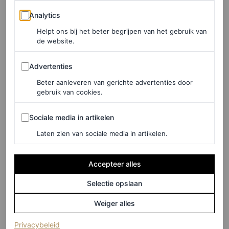
house
en met een heleboel liefde gemaakt.
Analytics
Analytics
Helpt ons bij het beter begrijpen van het gebruik van
Pele Surf Shack
, Rechtestraat 24, Hoek van Holland
de website.
Advertenties
Advertenties
LEES OOK
Beter aanleveren van gerichte advertenties door
Zonnige rooftopbars in Amsterdam met
gebruik van cookies.
spectaculair uitzicht over de stad
Sociale media in artikelen
MARJOLEIN VAN DEN BRAND
Sociale media in artikelen
Laten zien van sociale media in artikelen.
Accepteer alles
Manii Beach, Zandvoort
Selectie opslaan
Het liefst houden we de
hidden gems
op het Zuidstrand
Weiger alles
van Zandvoort nog even
hidden
, maar de strandtenten
waar je vanaf het einde van de boulevard nog een stuk
(opent in een nieuw tabblad)
Privacybeleid