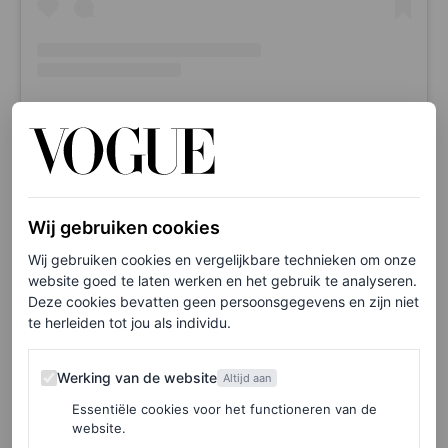
A post shared by ULUWATU BEACH (@uluwatubeachclub)
Pele Surf Shack, Hoek van Holland
Wij gebruiken cookies
Wij gebruiken cookies en vergelijkbare technieken om onze
Pele Surf Shack is de eerste honderd procent
plant based
website goed te laten werken en het gebruik te analyseren.
Deze cookies bevatten geen persoonsgegevens en zijn niet
hangout
in Nederland. Je moet even een beetje moeite
te herleiden tot jou als individu.
doen om de strandtent te vinden, maar geloof ons; dat is
het waard. En zoals gezegd: helemaal plantaardig, dus
Werking van de website
Werking van de website
Altijd aan
dat geldt ook voor de drankjes. Het menu wordt
Essentiële cookies voor het functioneren van de
website.
regelmatig aangepast en alle gerechten worden
in