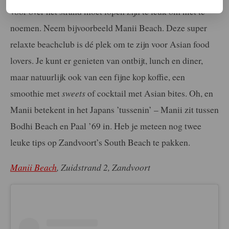
voor over het strand moet lopen zijn té leuk om niet te
noemen. Neem bijvoorbeeld Manii Beach. Deze super
relaxte beachclub is dé plek om te zijn voor Asian food
lovers. Je kunt er genieten van ontbijt, lunch en diner,
maar natuurlijk ook van een fijne kop koffie, een
smoothie met
sweets
of cocktail met Asian bites. Oh, en
Manii betekent in het Japans ’tussenin’ – Manii zit tussen
Bodhi Beach en Paal ’69 in. Heb je meteen nog twee
leuke tips op Zandvoort’s South Beach te pakken.
Manii Beach
, Zuidstrand 2, Zandvoort