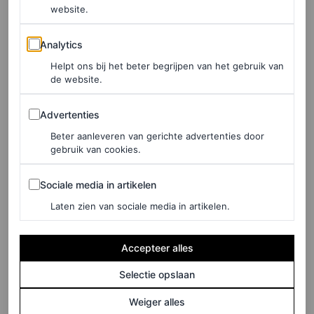
website.
Analytics
Analytics
Helpt ons bij het beter begrijpen van het gebruik van
de website.
Advertenties
Advertenties
Beter aanleveren van gerichte advertenties door
gebruik van cookies.
©REM
Sociale media in artikelen
4
/7
Sociale media in artikelen
Laten zien van sociale media in artikelen.
Accepteer alles
LEES OOK
Selectie opslaan
De beste matcha van Amsterdam scoor je op
Weiger alles
deze plekken