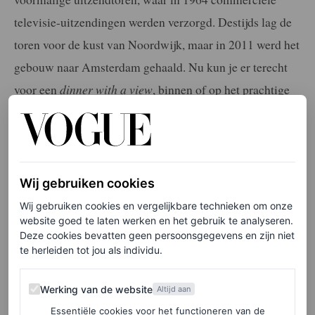
televisie-uitzendingen werden verzorgd. Destijds lag de
toren voor de kust van Noordwijk, maar in 2011 werd het
gebouw naar Amsterdam gehaald. Nu kun je er terecht
voor een
dinner with a view
, binnen of op het prachtige
dakterras.
REM
, Haparandadam 45, Amsterdam
Wij gebruiken cookies
Wij gebruiken cookies en vergelijkbare technieken om onze
website goed te laten werken en het gebruik te analyseren.
Deze cookies bevatten geen persoonsgegevens en zijn niet
te herleiden tot jou als individu.
Werking van de website
Werking van de website
Altijd aan
Essentiële cookies voor het functioneren van de