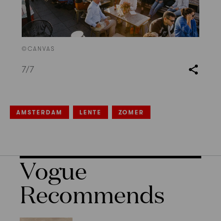
©CANVAS
7
/7
AMSTERDAM
LENTE
ZOMER
Vogue
Recommends