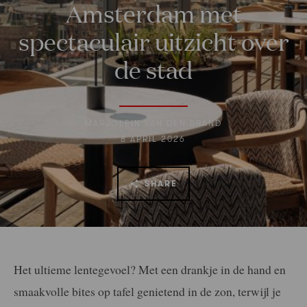
Amsterdam met
spectaculair uitzicht over
de stad
MARJOLEIN VAN DEN BRAND
8 APRIL 2026
SHARE
Het ultieme lentegevoel? Met een drankje in de hand en
smaakvolle bites op tafel genietend in de zon, terwijl je