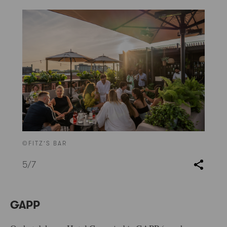
©FITZ’S BAR
5
/7
GAPP