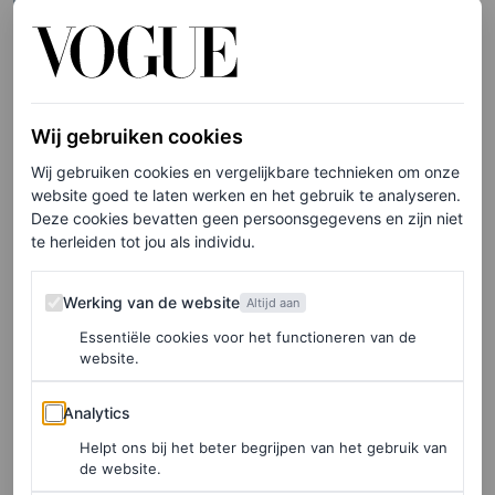
WEDDINGS
Maartje Verhoef trouwt in
Oscar de la Renta op het
Griekse eiland Sifnos
Wij gebruiken cookies
MARJOLEIN VAN DEN BRAND
Wij gebruiken cookies en vergelijkbare technieken om onze
website goed te laten werken en het gebruik te analyseren.
Deze cookies bevatten geen persoonsgegevens en zijn niet
WEDDINGS
te herleiden tot jou als individu.
De Italiaanse droombruiloft
van tiktokker Becca Bloom
Werking van de website
Werking van de website
Altijd aan
aan het Comomeer
Essentiële cookies voor het functioneren van de
website.
ALEXANDRA MACON
Analytics
Analytics
FASHION NIEUWS
Helpt ons bij het beter begrijpen van het gebruik van
Sarah Jessica Parker pakt –
de website.
zoals altijd – groots uit voor