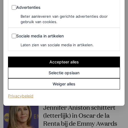
een bezoek aan het ballet
Advertenties
Advertenties
Beter aanleveren van gerichte advertenties door
DANIEL RODGERS
gebruik van cookies.
Sociale media in artikelen
Sociale media in artikelen
PARTNERSHIP
Laten zien van sociale media in artikelen.
Vloeiend en sculpturaal:
sieraden die jouw summer
holiday look die breezy vibe
Accepteer alles
geven
Selectie opslaan
Weiger alles
PANDORA
(opent in een nieuw tabblad)
Privacybeleid
FASHION NIEUWS
Jennifer Aniston schittert
(letterlijk) in Oscar de la
Renta bij de Emmy Awards