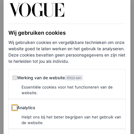
FASHION NIEUWS
Mocha Mousse is dé kleur
van 2025 volgens Pantone:
laat je inspireren door deze
Wij gebruiken cookies
catwalklooks
Wij gebruiken cookies en vergelijkbare technieken om onze
website goed te laten werken en het gebruik te analyseren.
LAIA GARCIA-FURTADO
Deze cookies bevatten geen persoonsgegevens en zijn niet
te herleiden tot jou als individu.
FASHION NIEUWS
Rust, creativiteit en
Werking van de website
Werking van de website
Altijd aan
verbinding: dít is de kleur
Essentiële cookies voor het functioneren van de
van 2024 volgens Pantone
website.
Analytics
Analytics
LOIS LAVERNE
Helpt ons bij het beter begrijpen van het gebruik van
de website.
FASHION NIEUWS
‘Viva Magenta’ is dé kleur van