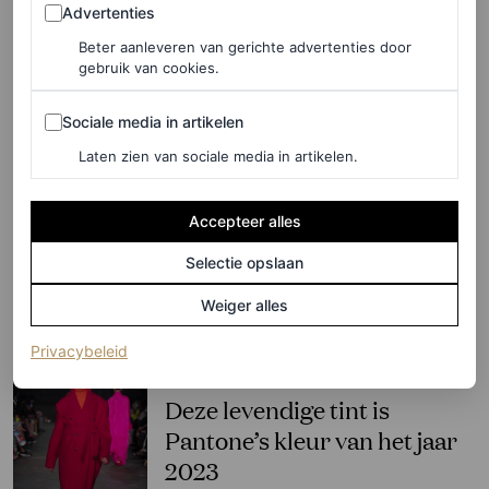
Advertenties
Advertenties
2023 – maar hoe draag je ‘m?
Beter aanleveren van gerichte advertenties door
gebruik van cookies.
LARA OLIVERI
Sociale media in artikelen
Sociale media in artikelen
PARTNERSHIP
Laten zien van sociale media in artikelen.
Vloeiend en sculpturaal:
sieraden die jouw summer
Accepteer alles
holiday look die breezy vibe
Selectie opslaan
geven
Weiger alles
PANDORA
(opent in een nieuw tabblad)
Privacybeleid
FASHION NIEUWS
Deze levendige tint is
Pantone’s kleur van het jaar
2023