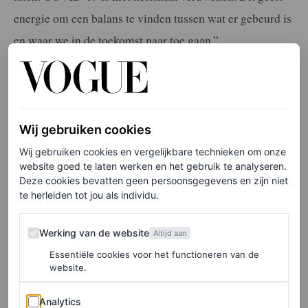
energie om een balans te vinden tussen wat er gebeurd is
en waar we in de toekomst naar toe gaan.”
Doe daarmee wat je wil (neem het bijvoorbeeld met een
korreltje zout), maar er is geen twijfel over mogelijk dat
‘Viva Magenta’ een krachtige tint is waar we maar al te
Wij gebruiken cookies
graag naar kijken.
Wij gebruiken cookies en vergelijkbare technieken om onze
website goed te laten werken en het gebruik te analyseren.
Deze cookies bevatten geen persoonsgegevens en zijn niet
De nieuwe Barbieroze?
te herleiden tot jou als individu.
‘Viva Magenta’ is de opvolger van Pantone’s kleur van
Werking van de website
Werking van de website
Altijd aan
het jaar 2022 ‘Very Peri’, een lavendelachtige tint.
Essentiële cookies voor het functioneren van de
Hoewel we die zeker veel voorbij hebben zien komen,
website.
werd het afgelopen jaar eigenlijk gedomineerd door een
Analytics
Analytics