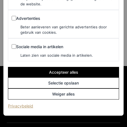
FASHION NIEUWS
de website.
Kendall Jenner omarmt de
coquette-trend in een
Advertenties
Advertenties
elegante paaslook
Beter aanleveren van gerichte advertenties door
gebruik van cookies.
CHRISTIAN ALLAIRE
Sociale media in artikelen
Sociale media in artikelen
Laten zien van sociale media in artikelen.
Accepteer alles
Selectie opslaan
Weiger alles
(opent in een nieuw tabblad)
Privacybeleid