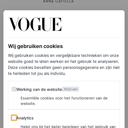
ANNA CAFOLLA
FOOD
Host je een paasontbijt? Doe
hier inspiratie op voor een
feestelijke tafelsetting
Wij gebruiken cookies
LOIS LAVERNE
Wij gebruiken cookies en vergelijkbare technieken om onze
website goed te laten werken en het gebruik te analyseren.
Deze cookies bevatten geen persoonsgegevens en zijn niet
PARTNERSHIP
te herleiden tot jou als individu.
Let’s talk sportswear: Vogue
duidde de tennis inspired
Werking van de website
Werking van de website
Altijd aan
trends van de zomer tijdens
Essentiële cookies voor het functioneren van de
dit rooftop event
website.
BJÖRN BORG
Analytics
Analytics
Helpt ons bij het beter begrijpen van het gebruik van