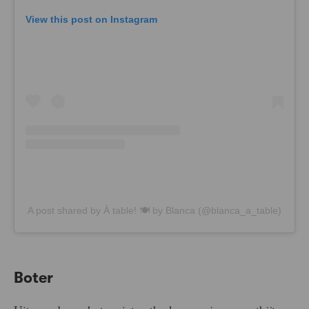
View this post on Instagram
A post shared by À table! 🍽 by Blanca (@blanca_a_table)
Boter