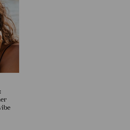
:
mer
vibe