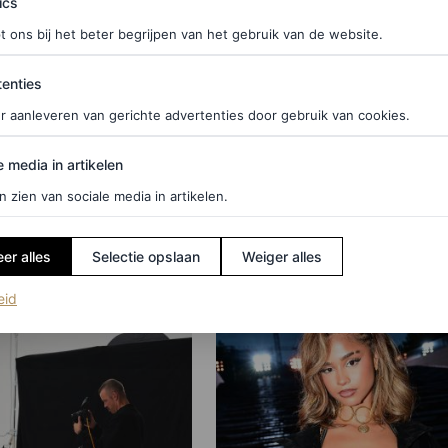
ics
t ons bij het beter begrijpen van het gebruik van de website.
WS
FASHION
ties
enties
 beste looks van de
Couturepoppen,
r aanleveren van gerichte advertenties door gebruik van cookies.
 Women in Music
engelenvleugels en brat:
25
zijn de grootste
edia in artikelen
e media in artikelen
modemomenten van 20
n zien van sociale media in artikelen.
AIRE
MARJOLEIN VAN DEN BRAND
er alles
Selectie opslaan
Weiger alles
(opent in een nieuw tabblad)
eid