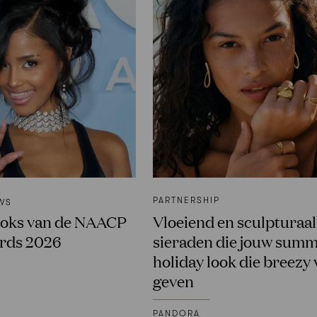
PARTNERSHIP
WS
ooks van de NAACP
Vloeiend en sculpturaal
rds 2026
sieraden die jouw sum
holiday look die breezy 
A
geven
PANDORA