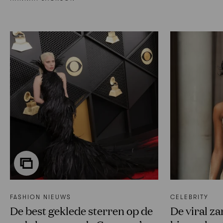
FASHION NIEUWS
CELEBRITY
De best geklede sterren op de
De viral za