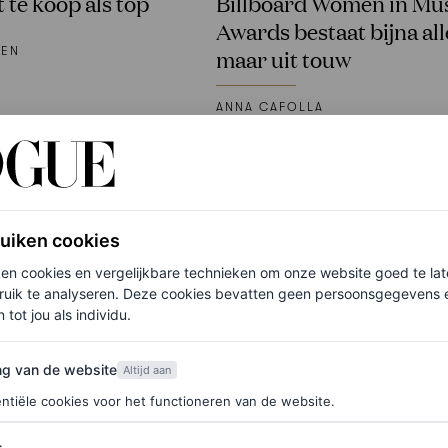
 te koop als top
Billboard Women in Mu
Awards bestaat bijna al
KEN
maar uit touw
ANNA CAFOLLA
ruiken cookies
ken cookies en vergelijkbare technieken om onze website goed te la
ruik te analyseren. Deze cookies bevatten geen persoonsgegevens en
 tot jou als individu.
van de website
ng van de website
Altijd aan
ntiële cookies voor het functioneren van de website.