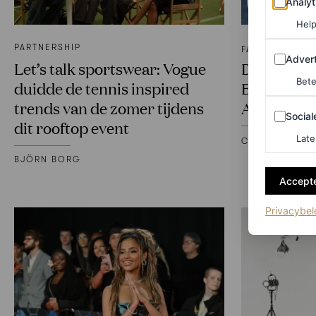
Analyt
Help
PARTNERSHIP
FASHION NIEU
Adverten
Advert
Let’s talk sportswear: Vogue
Dit zijn de
Bete
duidde de tennis inspired
Billboard
trends van de zomer tijdens
Awards 20
Sociale m
Social
dit rooftop event
Late
CHRISTIAN ALL
BJÖRN BORG
Accepte
Privacybel