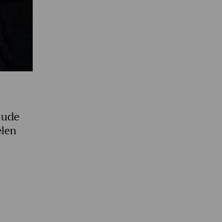
elude
elen