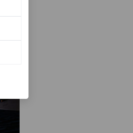
 dit
24