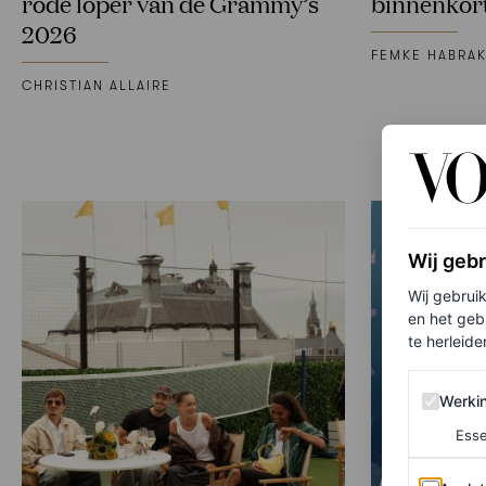
rode loper van de Grammy’s
binnenkort
2026
FEMKE HABRA
CHRISTIAN ALLAIRE
Wij geb
Wij gebrui
en het geb
te herleiden
Werking 
Werki
Esse
Analytics