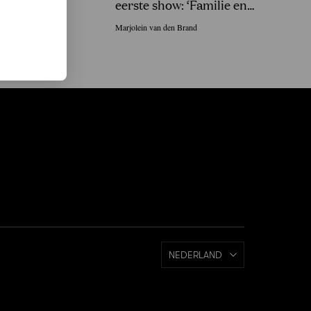
eerste show: ‘Familie en
vrienden in Sri Lanka gingen
Marjolein van den Brand
uit hun dak!’
NEDERLAND