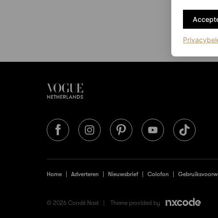
Accepte
Privacybel
Home
Adverteren
Nieuwsbrief
Colofon
Gebruiksvoorw
© 2026 Condé Nast |
Theme provided by