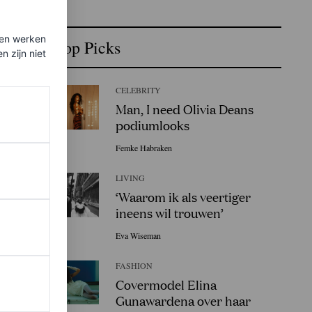
ten werken
Top Picks
 zijn niet
CELEBRITY
Man, I need Olivia Deans
podiumlooks
Femke Habraken
LIVING
‘Waarom ik als veertiger
ineens wil trouwen’
Eva Wiseman
FASHION
Covermodel Elina
Gunawardena over haar