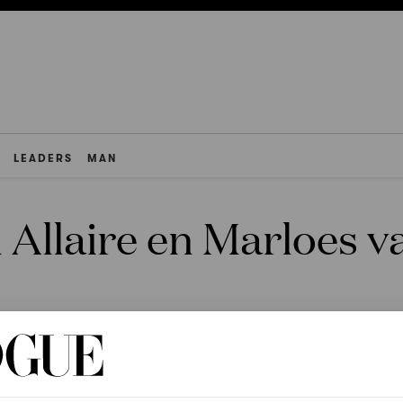
LEADERS
MAN
 Allaire en Marloes 