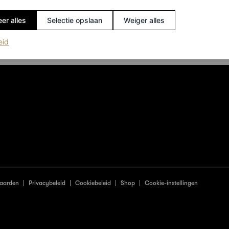
er alles
Selectie opslaan
Weiger alles
(opent in een nieuw tabblad)
eid
aarden
Privacybeleid
Cookiebeleid
Shop
Cookie-instellingen