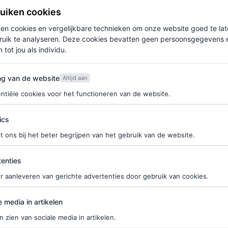
ruiken cookies
ken cookies en vergelijkbare technieken om onze website goed te la
ruik te analyseren. Deze cookies bevatten geen persoonsgegevens en
 tot jou als individu.
van de website
ng van de website
Altijd aan
ntiële cookies voor het functioneren van de website.
ics
t ons bij het beter begrijpen van het gebruik van de website.
voor beste
ties
kostuums gaat
enties
ardashian-Jenners
r aanleveren van gerichte advertenties door gebruik van cookies.
edia in artikelen
LAIRE EN MARLOES VAN
e media in artikelen
n zien van sociale media in artikelen.