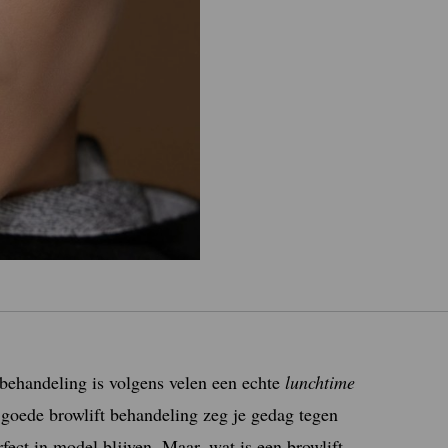
behandeling is volgens velen een echte
lunchtime
 goede browlift behandeling zeg je gedag tegen
fect in model blijven. Maar, wat is een browlift