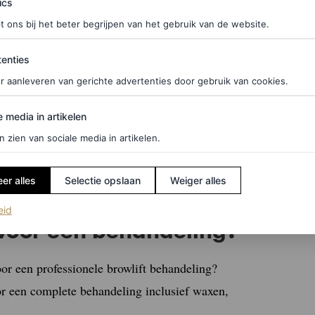
aarschijnlijk safe. Maar om 100 procent zeker te
ics
dat een allergische reactie zich ontwikkelt.
t ons bij het beter begrijpen van het gebruik van de website.
ties
enties
r aanleveren van gerichte advertenties door gebruik van cookies.
aar om lang van je
perfect brows
te genieten, is het
edia in artikelen
 de werking van de lotion kunnen verminderen. Het
e media in artikelen
spraak onder de zonnebank te gaan. Ook wordt het
n zien van sociale media in artikelen.
cht vlak voor de behandeling afgeraden. Heb je dit
andelaar.
er alles
Selectie opslaan
Weiger alles
(opent in een nieuw tabblad)
eid
 voor een behandeling?
or een professionele browlift behandeling?
or een complete behandeling inclusief waxen,