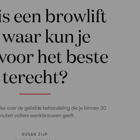
is een browlift
 waar kun je
voor het beste
terecht?
lles over de geliefde behandeling die je binnen 30
nuten vollere wenkbrauwen geeft.
SUSAN ZIJP