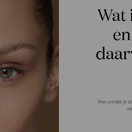
Wat 
en
daar
Hier ontdek je a
mi