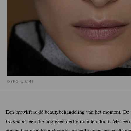
©SPOTLIGHT
Een browlift is dé beautybehandeling van het moment. De 
treatment
; een die nog geen dertig minuten duurt. Met een
eigenwijze wenkbrauwhaartjes en hallo tegen
brows
die per