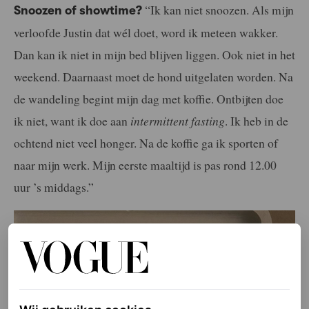
“Ik kan niet snoozen. Als mijn
Snoozen of showtime?
verloofde Justin dat wél doet, word ik meteen wakker.
Dan kan ik niet in mijn bed blijven liggen. Ook niet in het
weekend. Daarnaast moet de hond uitgelaten worden. Na
de wandeling begint mijn dag met koffie. Ontbijten doe
ik niet, want ik doe aan
intermittent fasting
. Ik heb in de
ochtend niet veel honger. Na de koffie ga ik sporten of
naar mijn werk. Mijn eerste maaltijd is pas rond 12.00
uur ’s middags.”