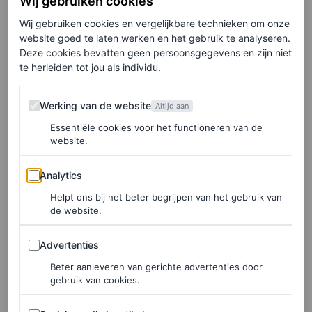
Wij gebruiken cookies
Wij gebruiken cookies en vergelijkbare technieken om onze
website goed te laten werken en het gebruik te analyseren.
Deze cookies bevatten geen persoonsgegevens en zijn niet
te herleiden tot jou als individu.
Werking van de website
Werking van de website
Altijd aan
Essentiële cookies voor het functioneren van de
website.
Analytics
Analytics
Helpt ons bij het beter begrijpen van het gebruik van
de website.
Advertenties
Advertenties
Beter aanleveren van gerichte advertenties door
gebruik van cookies.
“Hoe ouder ik
Heb je een bepaald bedritueel?
Sociale media in artikelen