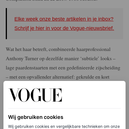
Elke week onze beste artikelen in je inbox?
Schrijf je hier in voor de Vogue-nieuwsbrief.
Wat het haar betreft, combineerde haarprofessional
Anthony Turner op dezelfde manier ‘subtiele’ looks –
lage paardenstaarten met een gedefinieerde zijscheiding
– met een opvallender alternatief: gekrulde en kort
geknipte grijze pruiken. De complete show, inclusief de
looks met grijs haar en rode lippen, was geïnspireerd op
de Britse tv-serie
Last of the Summer Wine
, waarin
versleten Engelse tweeds, wollige mutsen, pantoffels en
Wij gebruiken cookies
oma-onderbroeken te zien zijn.
Wij gebruiken cookies en vergelijkbare technieken om onze