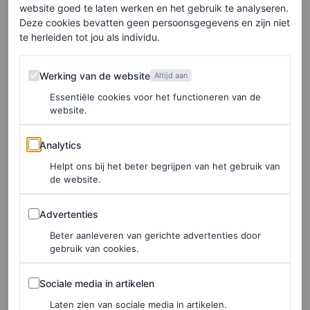
website goed te laten werken en het gebruik te analyseren.
Deze cookies bevatten geen persoonsgegevens en zijn niet
Grijs haar-beweging
te herleiden tot jou als individu.
Anderson lijkt hiermee te pleiten voor het omarmen van
Werking van de website
Werking van de website
Altijd aan
grijs haar. Sinds een aantal jaar is er in de modewereld
Essentiële cookies voor het functioneren van de
meer aandacht voor natuurlijk ouder worden. Zo zien we
website.
steeds vaker
oudere modellen op de catwalk
en laten
Analytics
Analytics
beroemdheden als Andie MacDowell trots hun grijze
Helpt ons bij het beter begrijpen van het gebruik van
lokken zien op de rode loper. Hoewel het deze keer jonge
de website.
modellen zijn met grijze coupes, is de boodschap
Advertenties
Advertenties
duidelijk. Grijze haren zijn prachtig en mogen gezien
Beter aanleveren van gerichte advertenties door
worden.
gebruik van cookies.
Sociale media in artikelen
Sociale media in artikelen
Laten zien van sociale media in artikelen.