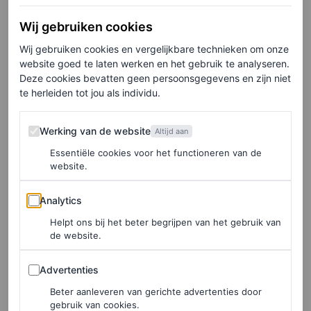
De trend van de halve paardenstaart was ook groot
nieuws op het
Met Gala
, waar Emily Ratajkowski, Gigi
Wij gebruiken cookies
Hadid en Rihanna allemaal verschillende manieren van
Wij gebruiken cookies en vergelijkbare technieken om onze
website goed te laten werken en het gebruik te analyseren.
de trend droegen. Of het nu gestileerd is in krullend of
Deze cookies bevatten geen persoonsgegevens en zijn niet
gepolijst en steil haar, de stijl is niet alleen een kans om
te herleiden tot jou als individu.
los te gaan met accessoires, zoals strikken en
Werking van de website
Werking van de website
Altijd aan
haarspeldjes, maar het helpt ook om te pronken met je
Essentiële cookies voor het functioneren van de
oorbellen – een bonus waarvan we vermoeden dat J.Lo
website.
een voorstander van is.
Analytics
Analytics
Helpt ons bij het beter begrijpen van het gebruik van
de website.
Advertenties
Advertenties
Beter aanleveren van gerichte advertenties door
gebruik van cookies.