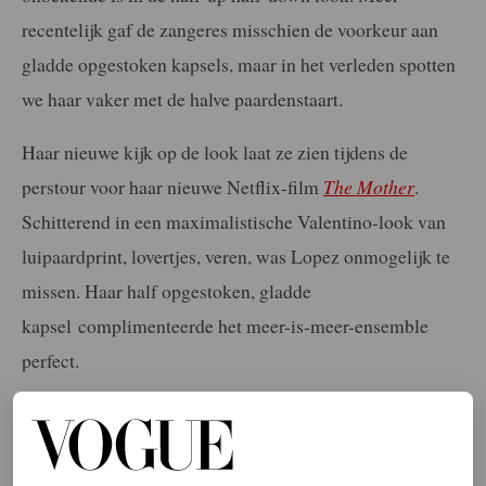
recentelijk gaf de zangeres misschien de voorkeur aan
gladde opgestoken kapsels, maar in het verleden spotten
we haar vaker met de halve paardenstaart.
Haar nieuwe kijk op de look laat ze zien tijdens de
perstour voor haar nieuwe Netflix-film
The Mother
.
Schitterend in een maximalistische Valentino-look van
luipaardprint, lovertjes, veren, was Lopez onmogelijk te
missen. Haar half opgestoken, gladde
kapsel complimenteerde het meer-is-meer-ensemble
perfect.
Fans van de haarstijl