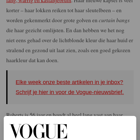
korter – haar lokken reiken tot haar sleutelbeen – en
worden gekenmerkt door grote golven en
curtain bangs
die haar gezicht omlijsten. En dan hebben we het nog
niet eens gehad over de lichtblonde kleur die haar huid er
stralend en gezond uit laat zien, zoals een goed gekozen
haarkleur dat kan doen.
Elke week onze beste artikelen in je inbox?
Schrijf je hier in voor de Vogue-nieuwsbrief.
Roberts is 56 jaar en houdt al heel lang vast aan haar
eigen, natuurlijke schoonheidsidealen. Haar nieuwe
coupe en opvallende haarkleur zijn dus op z’n minst