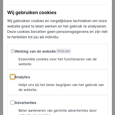
opmerkelijk te noemen. Ze heeft de overgang naar blond
dan ook geleidelijk gemaakt, zo legt haar
Wij gebruiken cookies
kleurspecialiste, Kadi Lee van Highbrow Hippie, uit.
Wij gebruiken cookies en vergelijkbare technieken om onze
website goed te laten werken en het gebruik te analyseren.
“Bij drastische kleurveranderingen, in dit geval van bruin
Deze cookies bevatten geen persoonsgegevens en zijn niet
naar blond, is mijn aanpak altijd hetzelfde: langzaam en
te herleiden tot jou als individu.
methodisch, terwijl ik altijd de gezondheid en integriteit
Werking van de website
Werking van de website
Altijd aan
van het haar vooropstel.” Ze legt uit dat er meerdere
Essentiële cookies voor het functioneren van de
sessies nodig zijn om zo’n grote kleurverandering door te
website.
voeren.
Analytics
Analytics
Lee prijst Roberts’ haar als het “beste canvas” en legt uit
Helpt ons bij het beter begrijpen van het gebruik van
hoe ze een prachtig multidimensionaal blond kapsel
de website.
creëerde. Ze maakte de lokken rond het gezicht lichter
Advertenties
Advertenties
om een frisse blik te creëren, en voegde dimensie toe aan
Beter aanleveren van gerichte advertenties door