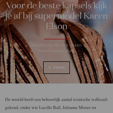
Voor de beste kapsels kijk
je af bij supermodel Karen
Elson
MARJOLEIN VAN DEN BRAND
23 NOVEMBER 2023
SHARE
De wereld heeft een behoorlijk aantal iconische
redheads
gekend, onder wie Lucille Ball, Julianne Moore en