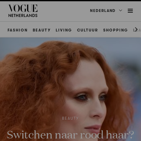
NEDERLAND
FASHION
BEAUTY
LIVING
CULTUUR
SHOPPING
LE
BEAUTY
Switchen naar rood haar?