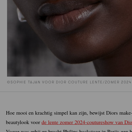
©SOPHIE TAJAN VOOR DIOR COUTURE LENTE/ZOMER 2024
Hoe mooi en krachtig simpel kan zijn, bewijst Diors make-u
beautylook voor
de lente zomer 2024-coutureshow van Dio
Vogue was erbij en bracht Philips backstage in Parijs een 