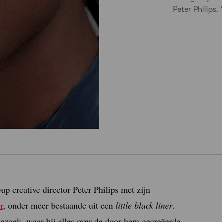
Peter Philips.
p creative director Peter Philips met zijn
r
, onder meer bestaande uit een
little black liner
.
bezoek, waar hij alles over de door hem gecreëerde