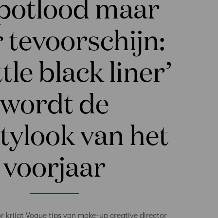
potlood maar
 tevoorschijn:
ttle black liner’
wordt de
tylook van het
voorjaar
r krijgt Vogue tips van make-up creative director