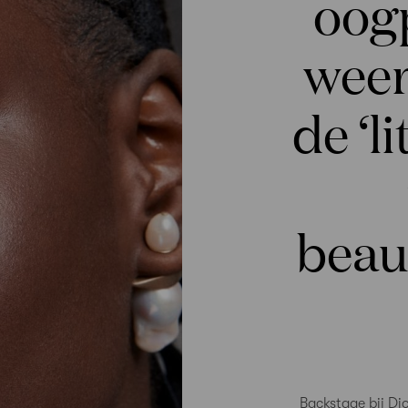
oog
weer
de ‘li
beau
Backstage bij Dio