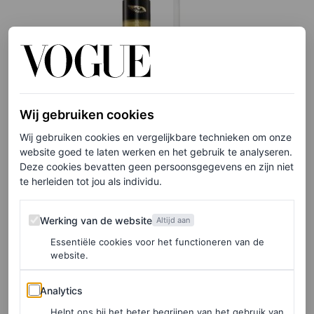
Wij gebruiken cookies
Wij gebruiken cookies en vergelijkbare technieken om onze
©DOUGLAS
website goed te laten werken en het gebruik te analyseren.
Deze cookies bevatten geen persoonsgegevens en zijn niet
te herleiden tot jou als individu.
Liquid oogschaduw, € 28,90
Werking van de website
Werking van de website
Altijd aan
HIER TE KOOP
Essentiële cookies voor het functioneren van de
website.
Oogpotlood van NYX
Analytics
Analytics
Helpt ons bij het beter begrijpen van het gebruik van