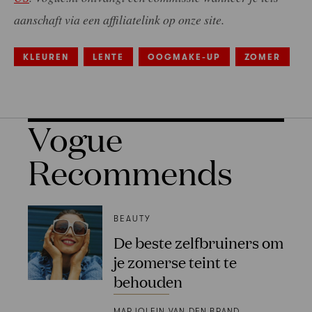
aanschaft via een affiliatelink op onze site.
KLEUREN
LENTE
OOGMAKE-UP
ZOMER
Vogue
Recommends
BEAUTY
De beste zelfbruiners om
je zomerse teint te
behouden
MARJOLEIN VAN DEN BRAND