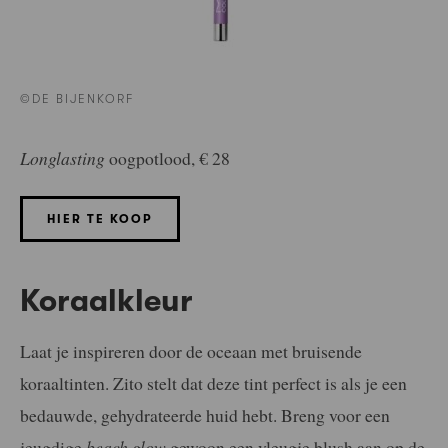
©DE BIJENKORF
Longlasting
oogpotlood, € 28
HIER TE KOOP
Koraalkleur
Laat je inspireren door de oceaan met bruisende
koraaltinten. Zito stelt dat deze tint perfect is als je een
bedauwde, gehydrateerde huid hebt. Breng voor een
jeugdige
beach glow
gewoon een vleugje blush aan op de