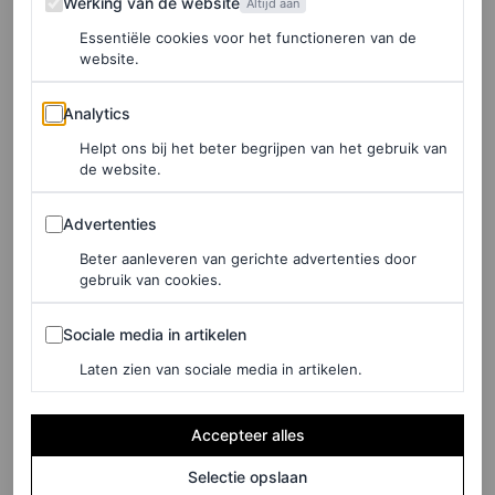
Werking van de website
Altijd aan
benadrukken. “Jullie weten hoe belangrijk het voor me is
Essentiële cookies voor het functioneren van de
website.
om mijn haar te veranderen”, zei ze in haar
aankondiging, terwijl ze een lichtblonde pixie-pruik
Analytics
Analytics
droeg. “Ik heb bijna elke textuur, kleur en lengte gehad.
Helpt ons bij het beter begrijpen van het gebruik van
Daarom lanceer ik een flexibele lijn met producten die
de website.
alle haartypes versterken en herstellen. Het is tijd om te
Advertenties
Advertenties
spelen en sterker te worden door stijl.”
Beter aanleveren van gerichte advertenties door
gebruik van cookies.
Sociale media in artikelen
Sociale media in artikelen
Laten zien van sociale media in artikelen.
Accepteer alles
Selectie opslaan