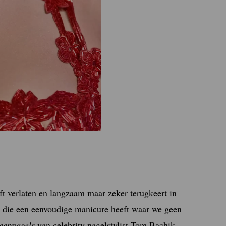
ft verlaten en langzaam maar zeker terugkeert in
, die een eenvoudige manicure heeft waar we geen
eepnagels
van celebrity nagelstylist Tom Bachik.