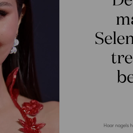
ma
Sele
tr
be
Haar nagels h