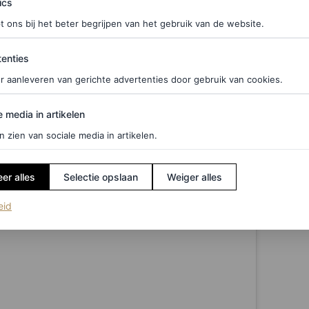
ics
t ons bij het beter begrijpen van het gebruik van de website.
ties
enties
r aanleveren van gerichte advertenties door gebruik van cookies.
edia in artikelen
e media in artikelen
n zien van sociale media in artikelen.
er alles
Selectie opslaan
Weiger alles
(opent in een nieuw tabblad)
eid