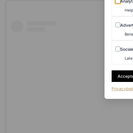
Analyt
Help
Adverten
Advert
Bete
Sociale m
Social
Late
Accepte
Privacybel