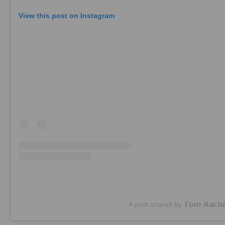
View this post on Instagram
A post shared by 𝙏𝙤𝙢 𝘽𝙖𝙘𝙝