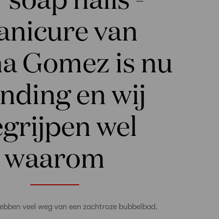
nicure van
na Gomez is nu
ending en wij
grijpen wel
waarom
ebben veel weg van een zachtroze bubbelbad.