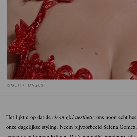
©GETTY IMAGES
Het lijkt erop dat de
clean girl aesthetic
ons nooit echt hee
onze dagelijkse styling. Neem bijvoorbeeld Selena Gomez
genoeg van kunnen krijgen. De ‘soap nails’-manicure, of
z