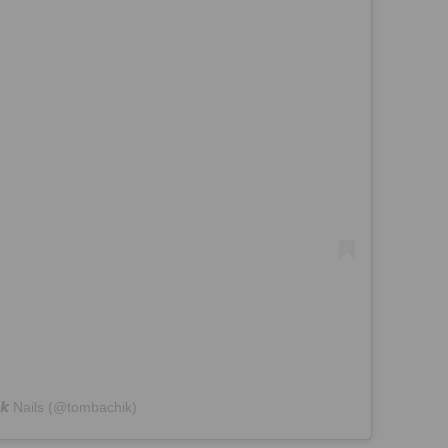
𝙞𝙠 Nails (@tombachik)