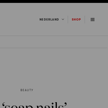
NEDERLAND
SHOP
BEAUTY
‘soap nails’-