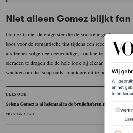
Niet alleen Gomez blijkt fan
Gomez is niet de enige ster die de voorkeur geeft aan een
koos voor de romantische tint tijdens een recente trip o
als Jenner volgen een eenvoudige, kraaknette schoonheidsf
sieraden te dragen die de hele look bij elkaar brengen. Ter
Wij geb
wachten om de ‘soap nails’-manicure uit te proberen.
Wij gebrui
en het geb
te herleiden
LEES OOK
Selena Gomez is al helemaal in de bruiloftsferen met deze tijdlo
Werking 
Werki
CHRISTIAN ALLAIRE
Esse
Analytics