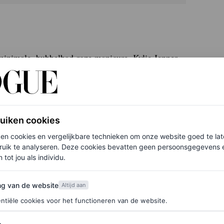
 minimale, bubbelbad-roze manicure. Kylie Jenner
m haar vriendje Timothée Chalamet. Zowel Gomez,
ormule en voegen een beetje extra glans toe door
wijl we vooruitkijken naar de lente, kunnen we niet
ruiken cookies
ken cookies en vergelijkbare technieken om onze website goed te la
ruik te analyseren. Deze cookies bevatten geen persoonsgegevens en
 tot jou als individu.
ze witte looks
van de website
ng van de website
Altijd aan
ntiële cookies voor het functioneren van de website.