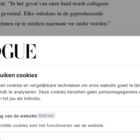
uit. “In het geval van onze huid wordt collageen
n gevormd. Elke onbalans in de geproduceerde
eginnen op te merken naarmate we ouder worden.”
nd de leeftijd van 25 jaar, maar Abarquero Cerezo
 onze levensstijl of gewoonten. Dit verlies
hun beurt zorgen voor zichtbaar verlies van
quero Cerezo.
ruiken cookies
ken cookies en vergelijkbare technieken om onze website goed te la
ruik te analyseren. Deze cookies bevatten geen persoonsgegevens en
 tot jou als individu.
e houden
van de website
ng van de website
Altijd aan
ntiële cookies voor het functioneren van de website.
gonnen: