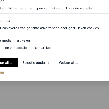
ics
t ons bij het beter begrijpen van het gebruik van de website.
ties
enties
r aanleveren van gerichte advertenties door gebruik van cookies.
edia in artikelen
e media in artikelen
n zien van sociale media in artikelen.
ekenen van collageenverlies zijn dat de huid er
er alles
Selectie opslaan
Weiger alles
m van het gezicht verandert (zoals smallere slapen),
(opent in een nieuw tabblad)
eid
en zelfs gewrichtspijn en spierzwakte optreden.
e