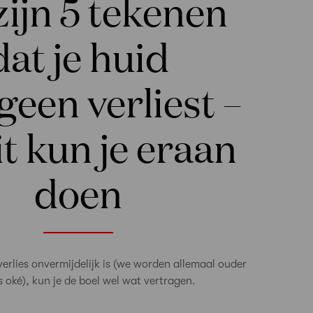
zijn 5 tekenen
dat je huid
geen verliest –
it kun je eraan
doen
erlies onvermijdelijk is (we worden allemaal ouder
s oké), kun je de boel wel wat vertragen.