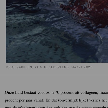
©ZOE KARSSEN, VOGUE NEDERLAND, MAART 2025
Onze huid bestaat voor zo’n 70 procent uit collageen, maar
procent per jaar vanaf. En dat (onvermijdelijke) verlies hee
was de afgelopen jaren dan ook een van de meest gezochte