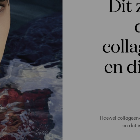
Dit 
colla
en d
Hoewel collageenv
en dat i