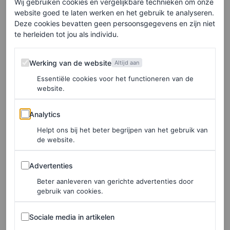
Wij gebruiken cookies en vergelijkbare technieken om onze
website goed te laten werken en het gebruik te analyseren.
Elke week onze beste artikelen in je inbox?
Deze cookies bevatten geen persoonsgegevens en zijn niet
te herleiden tot jou als individu.
Schrijf je hier in voor de Vogue-nieuwsbrief.
Werking van de website
Werking van de website
Altijd aan
Hoewel het een kleine studie betreft, met slechts 24
Essentiële cookies voor het functioneren van de
website.
deelnemers, bieden de bevindingen hoop voor degenen
die worstelen met de vele kortetermijneffecten van
Analytics
Analytics
slaapgesprek op zowel lichaam als geest. Het lijkt erop
Helpt ons bij het beter begrijpen van het gebruik van
dat actief bezig zijn de productie van “hormonen die de
de website.
hersenen reguleren” aanwakkert en je doorbloeding en
Advertenties
Advertenties
alertheid verbetert. Hierdoor lijden onze cognitieve
Beter aanleveren van gerichte advertenties door
vaardigheden, zoals onze emotionele gesteldheid,
gebruik van cookies.
aandachtsspanne en beoordelingsvermogen, veel minder
Sociale media in artikelen
Sociale media in artikelen
onder het slaaptekort.