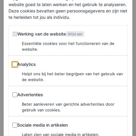
website goed te laten werken en het gebruik te analyseren.
stroom helder en licht houden.” Dr. Frost voegt eraan toe
Deze cookies bevatten geen persoonsgegevens en zijn niet
dat warme vloeistoffen ons maagdarmkanaal kunnen
te herleiden tot jou als individu.
helpen ontspannen en het voedsel door ons
Werking van de website
Werking van de website
spijsverteringsstelsel te duwen. Het stimuleert bovendien
Altijd aan
Essentiële cookies voor het functioneren van de
langzamer en bewuster drinken en eten.
website.
Spoelt gifstoffen weg
Analytics
Analytics
Harisadee legt uit dat de energie van de maag naar
Helpt ons bij het beter begrijpen van het gebruik van
de website.
beneden moet bewegen om afvalstoffen in ons lichaam te
verwijderen, en warm water helpt het lichaam dat
Advertenties
Advertenties
efficiënter te doen.
Beter aanleveren van gerichte advertenties door
gebruik van cookies.
Verlicht buikpijn
Sociale media in artikelen
Sociale media in artikelen
Omdat warm water helpt om afvalstoffen gemakkelijker
Laten zien van sociale media in artikelen.