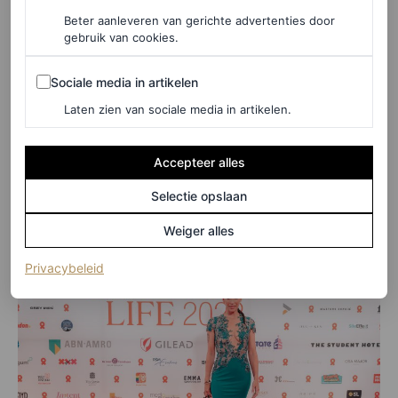
Beter aanleveren van gerichte advertenties door
gebruik van cookies.
Sociale media in artikelen
Sociale media in artikelen
Laten zien van sociale media in artikelen.
©FOTO: REMY SAPULETEJ / @REMYONLINE
Accepteer alles
Selectie opslaan
Dani van Velthoven met een vriendin
Weiger alles
(opent in een nieuw tabblad)
Privacybeleid