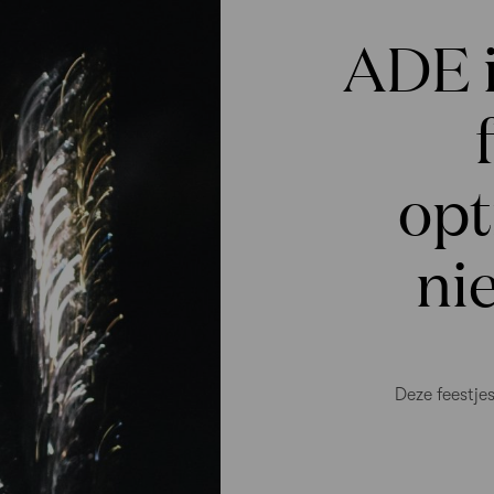
ADE i
opt
ni
Deze feestje