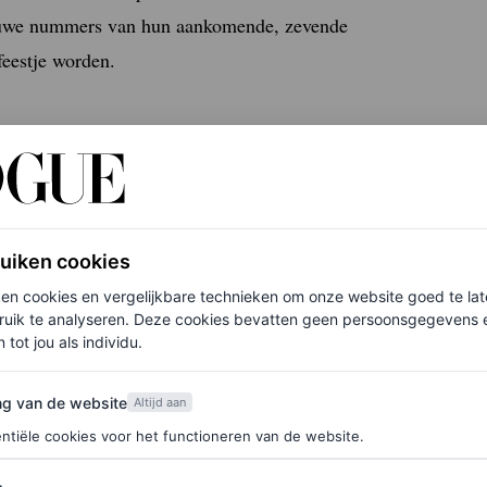
euwe nummers van hun aankomende, zevende
feestje worden.
E absoluut de speciale (gratis) expositie van het
r kun je in De Rode Hoed in hartje Amsterdam
ruiken cookies
uigen prikkelt en je meeneemt op een
trip down
ken cookies en vergelijkbare technieken om onze website goed te la
ruik te analyseren. Deze cookies bevatten geen persoonsgegevens en
 tot jou als individu.
00 uur (woensdag van 10:00 tot 17:00 uur) in De
van de website
ng van de website
Altijd aan
ntiële cookies voor het functioneren van de website.