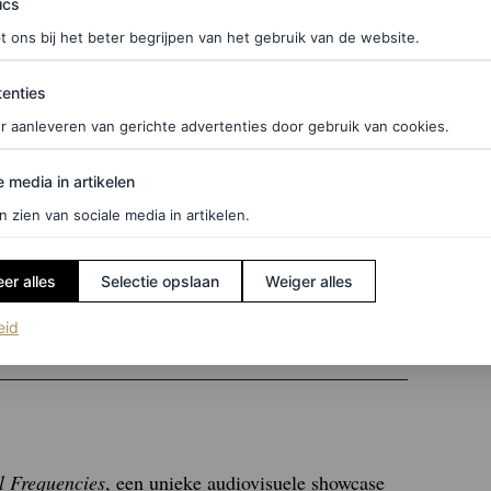
ics
ens ADE, met onder meer een optreden van
t ons bij het beter begrijpen van het gebruik van de website.
je ze al eens live hebt gezien, weet je wat je te
ties
enties
svloer die niet stil blijft staan. Nog niet gezien?
r aanleveren van gerichte advertenties door gebruik van cookies.
edia in artikelen
e media in artikelen
t 21:30 uur in NDSM Warehouse
n zien van sociale media in artikelen.
er alles
Selectie opslaan
Weiger alles
en kennen
(opent in een nieuw tabblad)
eid
l Frequencies
, een unieke audiovisuele showcase