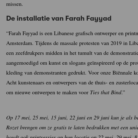
missen.
De installatie van Farah Fayyad
“Farah Fayyad is een Libanese grafisch ontwerper en printm
Amsterdam. Tijdens de massale protesten van 2019 in Lib
een zeefdrukpers midden in het tumult van de demonstrati
aangemoedigd om kunst en slogans geïnspireerd op de prot
kleding van demonstranten gedrukt. Voor onze Biënnale kom
Acht kunstenaars en ontwerpers van de thuis- en zusterloc
om nieuwe ontwerpen te maken voor
Ties that Bind
.”
Op 17 mei, 25 mei, 15 juni, 22 juni en 29 juni kun je als b
Rozet brengen om ze gratis te laten bedrukken met een un
houdt ook printsessies op hun locatie op 22 mei, 29 mei, 8