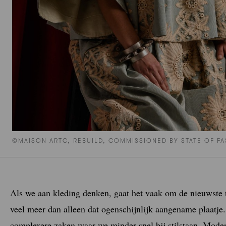
©MAISON ARTC, REBUILD, COMMISSIONED BY STATE OF F
Als we aan kleding denken, gaat het vaak om de nieuwste 
veel meer dan alleen dat ogenschijnlijk aangename plaatje
complexere zaken waar we minder snel bij stilstaan. Mod