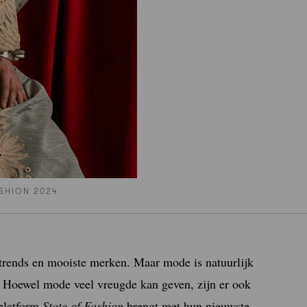
ASHION 2024
trends en mooiste merken. Maar mode is natuurlijk
. Hoewel mode veel vreugde kan geven, zijn er ook
eplatform
State of Fashion
brengt met hun nieuwste