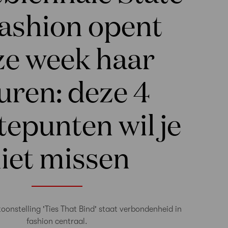
Fashion opent
ze week haar
uren: deze 4
epunten wil je
iet missen
toonstelling 'Ties That Bind' staat verbondenheid in
fashion centraal.