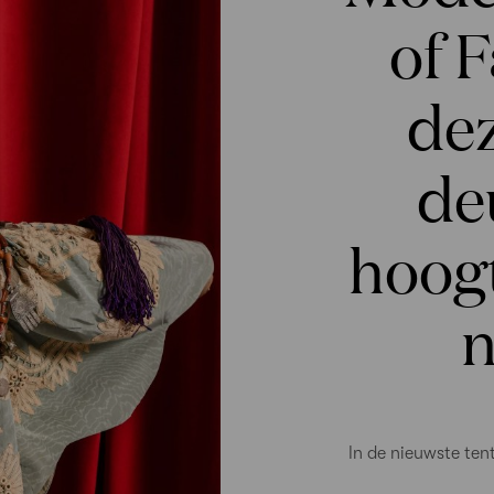
of 
de
de
hoogt
n
In de nieuwste ten