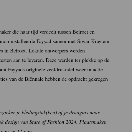
aker die haar tijd verdeelt tussen Beiroet en
anon installeerde Fayyad samen met Siwar Kraytem
es in Beiroet. Lokale ontwerpers werden
esten aan te leveren. Deze werden ter plekke op de
t Fayyads originele zeefdruktafel weer in actie.
aties van de Biënnale hebben de opdracht gekregen
ezoeker je kledingstuk(ken) of je draagtas naar
iek design van State of Fashion 2024. Plaatsmaken
 juni en 12 juni.